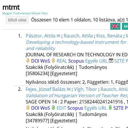
mtmt
Magyar Tudományos Művek Tára
Összesen 10 elem 1 oldalon, 10 listázva, a(z) 1
Előző oldal
Me
1.
Pásztor, Attila ✉
;
Rausch, Attila
;
Kiss, Renáta
;
Developing a technology-based instrument for as
and reliability
JOURNAL OF RESEARCH ON TECHNOLOGY IN E
DOI
WoS
REAL
Scopus
Egyéb URL
SZTE P
Szakcikk (Folyóiratcikk) | Tudományos
[35806234]
[Egyeztetett]
Nyilvános idéző összesen: 2, Független: 1, Függő:
2.
Fejes, József Balázs ✉
;
Vígh, Tibor
;
Rausch, Attil
Validation of Hungarian Version of Teacher Resp
SAGE OPEN
14
:
2
Paper: 21582440241241916 , 
DOI
WoS
EDIT
Scopus
Egyéb URL
SZTE P
Szakcikk (Folyóiratcikk) | Tudományos
[34789977]
[Egyeztetett]