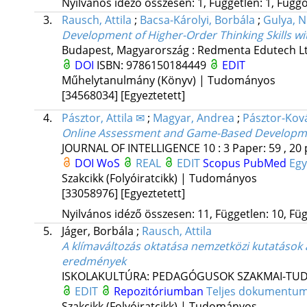
Nyilvános idéző összesen: 1, Független: 1, Függő:
3.
Rausch, Attila
;
Bacsa-Károlyi, Borbála
;
Gulya, N
Development of Higher-Order Thinking Skills w
Budapest, Magyarország :
Redmenta Edutech Lt
DOI
ISBN:
9786150184449
EDIT
Műhelytanulmány (Könyv) | Tudományos
[34568034]
[Egyeztetett]
4.
Pásztor, Attila ✉
;
Magyar, Andrea
;
Pásztor-Ková
Online Assessment and Game-Based Developme
JOURNAL OF INTELLIGENCE
10
:
3
Paper: 59 , 20 
DOI
WoS
REAL
EDIT
Scopus
PubMed
Eg
Szakcikk (Folyóiratcikk) | Tudományos
[33058976]
[Egyeztetett]
Nyilvános idéző összesen: 11, Független: 10, Füg
5.
Jáger, Borbála
;
Rausch, Attila
A klímaváltozás oktatása nemzetközi kutatások 
eredmények
ISKOLAKULTÚRA: PEDAGÓGUSOK SZAKMAI-TU
EDIT
Repozitóriumban
Teljes dokumentu
Szakcikk (Folyóiratcikk) | Tudományos