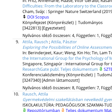
In: Fritz, Annemarie; Haase, Vitor Geraldi; Räsä
Difficulties: From the Laboratory to the Classr
Cham, Svájc :
Springer Nature Switzerland
(2019
DOI
Scopus
Könyvfejezet (Könyvrészlet) | Tudományos
[3422813]
[Egyeztetett]
Nyilvános idéző összesen: 4, Független: 1, Függő:
9.
Attila, Rausch
;
Attila, Pásztor
Exploring the Possibilities of Online Assessmen
In: Berinderjeet, Kaur; Weng, Kin Ho; Tin, Lam 
the International Group for the Psychology of
Singapore, Szingapúr :
International Group for
ResearchGate publ.
Teljes dokumentum
SZTE
Konferenciaközlemény (Könyvrészlet) | Tudom
[3247340]
[Admin láttamozott]
Nyilvános idéző összesen: 8, Független: 7, Függő:
10.
Rausch, Attila
Gyermekvédelmi szakellátásban nevelkedő gyerm
ISKOLAKULTÚRA: PEDAGÓGUSOK SZAKMAI-TU
Repozitóriumban
Teljes dokumentum
Mat