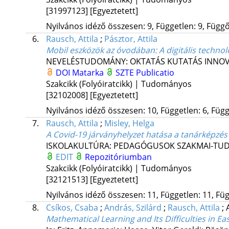
[31997123]
[Egyeztetett]
Nyilvános idéző összesen: 9, Független: 9, Függő:
6.
Rausch, Attila
;
Pásztor, Attila
Mobil eszközök az óvodában: A digitális technol
NEVELÉSTUDOMÁNY: OKTATÁS KUTATÁS INNO
DOI
Matarka
SZTE Publicatio
Szakcikk (Folyóiratcikk) | Tudományos
[32102008]
[Egyeztetett]
Nyilvános idéző összesen: 10, Független: 6, Függő
7.
Rausch, Attila
;
Misley, Helga
A Covid-19 járványhelyzet hatása a tanárképzés 
ISKOLAKULTÚRA: PEDAGÓGUSOK SZAKMAI-TU
EDIT
Repozitóriumban
Szakcikk (Folyóiratcikk) | Tudományos
[32121513]
[Egyeztetett]
Nyilvános idéző összesen: 11, Független: 11, Füg
8.
Csíkos, Csaba
;
András, Szilárd
;
Rausch, Attila
;
Mathematical Learning and Its Difficulties in E