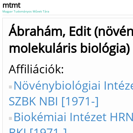
mtmt
Magyar Tudományos Művek Tára
Ábrahám, Edit (növén
molekuláris biológia)
Affiliációk
Növénybiológiai Inté
SZBK NBI [1971-]
Biokémiai Intézet HR
BKI [1971-]