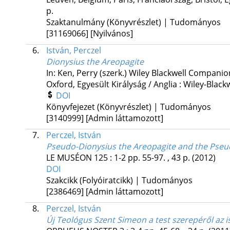
p.
Szaktanulmány (Könyvrészlet) | Tudományos
[31169066]
[Nyilvános]
6.
István, Perczel
Dionysius the Areopagite
In: Ken, Perry (szerk.)
Wiley Blackwell Companion
Oxford, Egyesült Királyság / Anglia :
Wiley-Blackw
DOI
Könyvfejezet (Könyvrészlet) | Tudományos
[3140999]
[Admin láttamozott]
7.
Perczel, István
Pseudo-Dionysius the Areopagite and the Pseud
LE MUSÉON
125
:
1-2
pp. 55-97. , 43 p.
(2012)
DOI
Szakcikk (Folyóiratcikk) | Tudományos
[2386469]
[Admin láttamozott]
8.
Perczel, István
Új Teológus Szent Simeon a test szerepéről az 