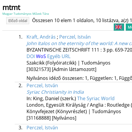
mtmt
Magyar Tudományos Művek Tára
Összesen 10 elem 1 oldalon, 10 listázva, a(z) 1
Előző oldal
Me
1.
Kraft, András
;
Perczel, István
John Italos on the eternity of the world
: A new c
BYZANTINISCHE ZEITSCHRIFT
111
:
3
pp. 659-720.
DOI
WoS
Egyéb URL
Szakcikk (Folyóiratcikk) | Tudományos
[30321573]
[Admin láttamozott]
Nyilvános idéző összesen: 1, Független: 1, Függő:
2.
Perczel, István
Syriac Christianity in India
In: King, Daniel (szerk.)
The Syriac World
London, Egyesült Királyság / Anglia :
Routledge
Könyvfejezet (Könyvrészlet) | Tudományos
[31168888]
[Nyilvános]
3.
Perczel, István