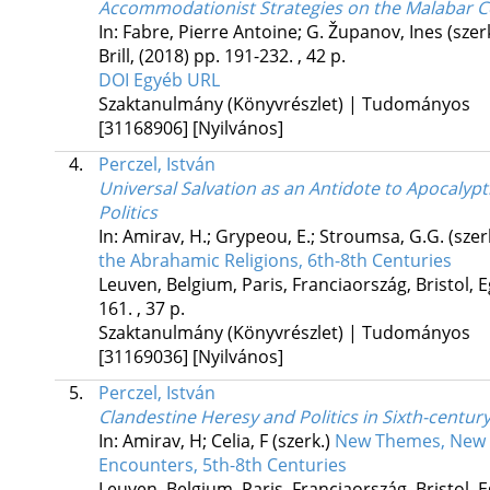
Accommodationist Strategies on the Malabar C
In: Fabre, Pierre Antoine; G. Županov, Ines (szer
Brill
,
(2018)
pp. 191-232. , 42 p.
DOI
Egyéb URL
Szaktanulmány (Könyvrészlet) | Tudományos
[31168906]
[Nyilvános]
4.
Perczel, István
Universal Salvation as an Antidote to Apocalypti
Politics
In: Amirav, H.; Grypeou, E.; Stroumsa, G.G. (szer
the Abrahamic Religions, 6th-8th Centuries
Leuven, Belgium,
Paris, Franciaország,
Bristol, 
161. , 37 p.
Szaktanulmány (Könyvrészlet) | Tudományos
[31169036]
[Nyilvános]
5.
Perczel, István
Clandestine Heresy and Politics in Sixth-centur
In: Amirav, H; Celia, F (szerk.)
New Themes, New St
Encounters, 5th-8th Centuries
Leuven, Belgium,
Paris, Franciaország,
Bristol, 