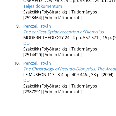
ORPHEUS NOSTER
3
:
3-4
pp. 45-68. , 24 p.
(2011
Teljes dokumentum
Szakcikk (Folyóiratcikk) | Tudományos
[2523464]
[Admin láttamozott]
9.
Perczel, István
The earliest Syriac reception of Dionysius
MODERN THEOLOGY
24
:
4
pp. 557-571. , 15 p.
(
DOI
Szakcikk (Folyóiratcikk) | Tudományos
[2514420]
[Admin láttamozott]
10.
Perczel, István
The Christology of Pseudo-Dionysius
: The Areop
LE MUSÉON
117
:
3-4
pp. 409-446. , 38 p.
(2004)
DOI
Szakcikk (Folyóiratcikk) | Tudományos
[2387891]
[Admin láttamozott]