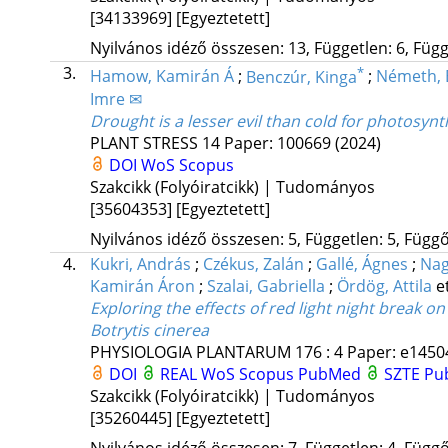
[34133969]
[Egyeztetett]
Nyilvános idéző összesen: 13, Független: 6, Függő
3.
*
Hamow, Kamirán Á
;
Benczúr, Kinga
;
Németh, 
Imre ✉
Drought is a lesser evil than cold for photosyn
PLANT STRESS
14
Paper: 100669
(2024)
DOI
WoS
Scopus
Szakcikk (Folyóiratcikk) | Tudományos
[35604353]
[Egyeztetett]
Nyilvános idéző összesen: 5, Független: 5, Függő:
4.
Kukri, András
;
Czékus, Zalán
;
Gallé, Ágnes
;
Nag
Kamirán Áron
;
Szalai, Gabriella
;
Ördög, Attila
et
Exploring the effects of red light night break
Botrytis cinerea
PHYSIOLOGIA PLANTARUM
176
:
4
Paper: e14504
DOI
REAL
WoS
Scopus
PubMed
SZTE Pub
Szakcikk (Folyóiratcikk) | Tudományos
[35260445]
[Egyeztetett]
Nyilvános idéző összesen: 7, Független: 4, Függő: