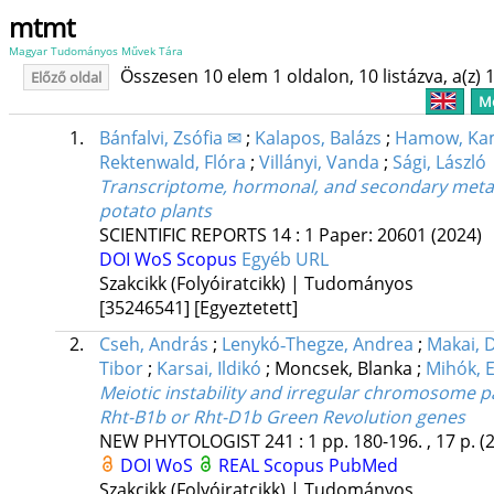
mtmt
Magyar Tudományos Művek Tára
Összesen 10 elem 1 oldalon, 10 listázva, a(z) 1
Előző oldal
Me
1.
Bánfalvi, Zsófia ✉
;
Kalapos, Balázs
;
Hamow, Kam
Rektenwald, Flóra
;
Villányi, Vanda
;
Sági, László
Transcriptome, hormonal, and secondary metab
potato plants
SCIENTIFIC REPORTS
14
:
1
Paper: 20601
(2024)
DOI
WoS
Scopus
Egyéb URL
Szakcikk (Folyóiratcikk) | Tudományos
[35246541]
[Egyeztetett]
2.
Cseh, András
;
Lenykó‐Thegze, Andrea
;
Makai, 
Tibor
;
Karsai, Ildikó
;
Moncsek, Blanka
;
Mihók, E
Meiotic instability and irregular chromosome pa
Rht-B1b or Rht-D1b Green Revolution genes
NEW PHYTOLOGIST
241
:
1
pp. 180-196. , 17 p.
(
DOI
WoS
REAL
Scopus
PubMed
Szakcikk (Folyóiratcikk) | Tudományos