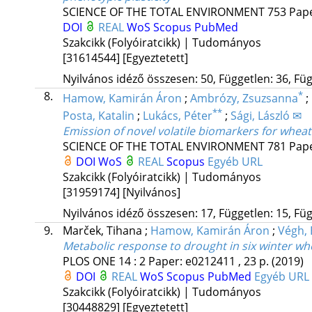
SCIENCE OF THE TOTAL ENVIRONMENT
753
Pape
DOI
REAL
WoS
Scopus
PubMed
Szakcikk (Folyóiratcikk) | Tudományos
[31614544]
[Egyeztetett]
Nyilvános idéző összesen: 50, Független: 36, Füg
8.
*
Hamow, Kamirán Áron
;
Ambrózy, Zsuzsanna
;
**
Posta, Katalin
;
Lukács, Péter
;
Sági, László ✉
Emission of novel volatile biomarkers for whe
SCIENCE OF THE TOTAL ENVIRONMENT
781
Pape
DOI
WoS
REAL
Scopus
Egyéb URL
Szakcikk (Folyóiratcikk) | Tudományos
[31959174]
[Nyilvános]
Nyilvános idéző összesen: 17, Független: 15, Füg
9.
Marček, Tihana
;
Hamow, Kamirán Áron
;
Végh, 
Metabolic response to drought in six winter w
PLOS ONE
14
:
2
Paper: e0212411 , 23 p.
(2019)
DOI
REAL
WoS
Scopus
PubMed
Egyéb URL
Szakcikk (Folyóiratcikk) | Tudományos
[30448829]
[Egyeztetett]