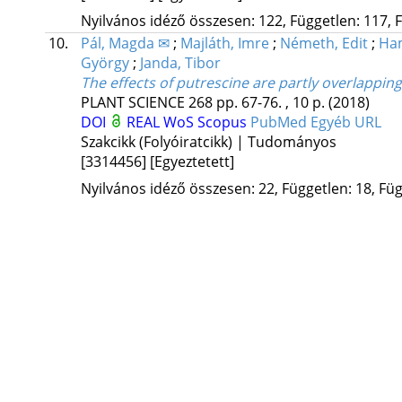
Nyilvános idéző összesen: 122, Független: 117, F
10.
Pál, Magda ✉
;
Majláth, Imre
;
Németh, Edit
;
Ha
György
;
Janda, Tibor
The effects of putrescine are partly overlappin
PLANT SCIENCE
268
pp. 67-76. , 10 p.
(2018)
DOI
REAL
WoS
Scopus
PubMed
Egyéb URL
Szakcikk (Folyóiratcikk) | Tudományos
[3314456]
[Egyeztetett]
Nyilvános idéző összesen: 22, Független: 18, Füg