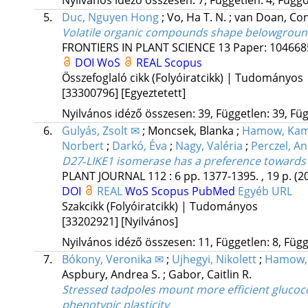
5.
Duc, Nguyen Hong
;
Vo, Ha T. N.
;
van Doan, Co
Volatile organic compounds shape belowground
FRONTIERS IN PLANT SCIENCE
13
Paper: 10466
DOI
WoS
REAL
Scopus
Összefoglaló cikk (Folyóiratcikk) | Tudományos
[33300796]
[Egyeztetett]
Nyilvános idéző összesen: 39, Független: 39, Füg
6.
Gulyás, Zsolt ✉
;
Moncsek, Blanka
;
Hamow, Kam
Norbert
;
Darkó, Éva
;
Nagy, Valéria
;
Perczel, A
D27‐LIKE1 isomerase has a preference towards t
PLANT JOURNAL
112
:
6
pp. 1377-1395. , 19 p.
(2
DOI
REAL
WoS
Scopus
PubMed
Egyéb URL
Szakcikk (Folyóiratcikk) | Tudományos
[33202921]
[Nyilvános]
Nyilvános idéző összesen: 11, Független: 8, Függő
7.
Bókony, Veronika ✉
;
Ujhegyi, Nikolett
;
Hamow, 
Aspbury, Andrea S.
;
Gabor, Caitlin R.
Stressed tadpoles mount more efficient glucoco
phenotypic plasticity