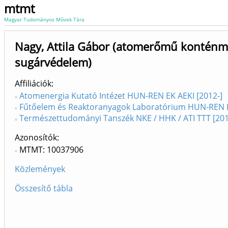
mtmt
Magyar Tudományos Művek Tára
Nagy, Attila Gábor (atomerőmű konténme
sugárvédelem)
Affiliációk
Atomenergia Kutató Intézet HUN-REN EK AEKI [2012-]
Fűtőelem és Reaktoranyagok Laboratórium HUN-REN EK
Természettudományi Tanszék NKE / HHK / ATI TTT [201
Azonosítók
MTMT: 10037906
Közlemények
Összesítő tábla