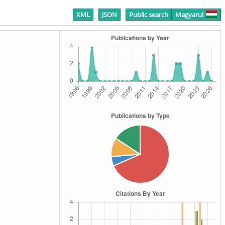
XML
JSON
Public search
Magyarul