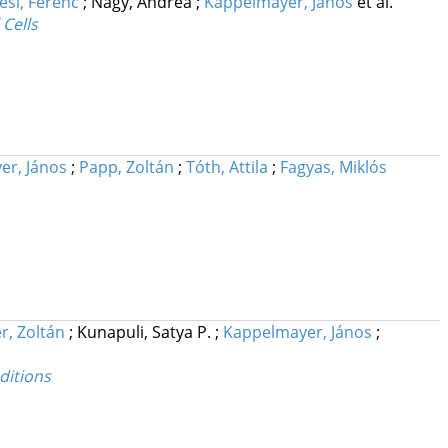
esi, Ferenc
;
Nagy, Andrea
;
Kappelmayer, János
et al.
Cells
er, János
;
Papp, Zoltán
;
Tóth, Attila
;
Fagyas, Miklós
r, Zoltán
;
Kunapuli, Satya P.
;
Kappelmayer, János
;
ditions