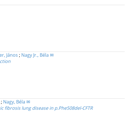
r, János
;
Nagy Jr., Béla ✉
ction
n
;
Nagy, Béla ✉
c fibrosis lung disease in p.Phe508del-CFTR