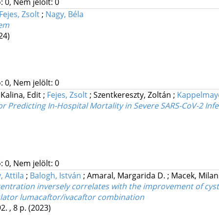
 0, Nem jelölt: 0
Fejes, Zsolt
;
Nagy, Béla
tem
24)
 0, Nem jelölt: 0
;
Kalina, Edit
;
Fejes, Zsolt
;
Szentkereszty, Zoltán
;
Kappelmaye
 Predicting In-Hospital Mortality in Severe SARS-CoV-2 Infe
 0, Nem jelölt: 0
 Attila
;
Balogh, István
;
Amaral, Margarida D.
;
Macek, Mila
tration inversely correlates with the improvement of cysti
ator lumacaftor/ivacaftor combination
2. , 8 p.
(2023)