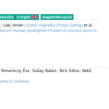
 keresőbe
In English
Megjelenítési opciók
t
;
Laki, István
;
Szabó, Hajnalka
;
Panyi, György
et al.
ia Serum Human Epididymis Protein 4 Concentration in
;
Rimanóczy, Éva
;
Szalay, Balázs
;
Biró, Edina
;
Bekő,
rome in Children