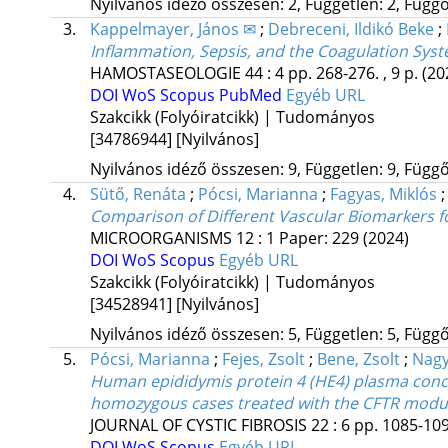
Nyilvános idéző összesen: 2, Független: 2, Függő:
3.
Kappelmayer, János ✉
;
Debreceni, Ildikó Beke
;
Inflammation, Sepsis, and the Coagulation Sys
HAMOSTASEOLOGIE
44
:
4
pp. 268-276. , 9 p.
(20
DOI
WoS
Scopus
PubMed
Egyéb URL
Szakcikk (Folyóiratcikk) | Tudományos
[34786944]
[Nyilvános]
Nyilvános idéző összesen: 9, Független: 9, Függő:
4.
Sütő, Renáta
;
Pócsi, Marianna
;
Fagyas, Miklós
Comparison of Different Vascular Biomarkers for
MICROORGANISMS
12
:
1
Paper: 229
(2024)
DOI
WoS
Scopus
Egyéb URL
Szakcikk (Folyóiratcikk) | Tudományos
[34528941]
[Nyilvános]
Nyilvános idéző összesen: 5, Független: 5, Függő:
5.
Pócsi, Marianna
;
Fejes, Zsolt
;
Bene, Zsolt
;
Nagy,
Human epididymis protein 4 (HE4) plasma concen
homozygous cases treated with the CFTR modul
JOURNAL OF CYSTIC FIBROSIS
22
:
6
pp. 1085-109
DOI
WoS
Scopus
Egyéb URL