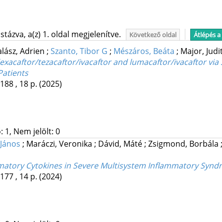
tázva, a(z) 1. oldal megjelenítve.
Következő oldal
Átlépés a
lász, Adrien
;
Szanto, Tibor G
;
Mészáros, Beáta
;
Major, Judi
exacaftor/tezacaftor/ivacaftor and lumacaftor/ivacaftor v
Patients
188 , 18 p.
(2025)
 1, Nem jelölt: 0
 János
;
Maráczi, Veronika
;
Dávid, Máté
;
Zsigmond, Borbála
matory Cytokines in Severe Multisystem Inflammatory Synd
177 , 14 p.
(2024)