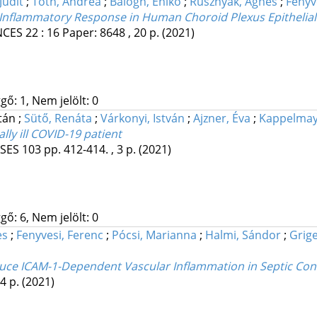
Judit
;
Tóth, Andrea
;
Balogh, Enikő
;
Rusznyák, Ágnes
;
Fenyv
Inflammatory Response in Human Choroid Plexus Epithelial 
NCES
22
:
16
Paper: 8648 , 20 p.
(2021)
gő: 1, Nem jelölt: 0
ltán
;
Sütő, Renáta
;
Várkonyi, István
;
Ajzner, Éva
;
Kappelmay
ally ill COVID-19 patient
ASES
103
pp. 412-414. , 3 p.
(2021)
gő: 6, Nem jelölt: 0
es
;
Fenyvesi, Ferenc
;
Pócsi, Marianna
;
Halmi, Sándor
;
Grige
educe ICAM-1-Dependent Vascular Inflammation in Septic Con
14 p.
(2021)