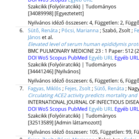
Szakcikk (Folyóiratcikk) | Tudományos
[34089998]
[Egyeztetett]
Nyilvános idéző összesen: 4, Független: 2, Függő:
6.
Sütő, Renáta
;
Pócsi, Marianna
;
Szabó, Zsolt
;
Fe
János
et al.
Elevated level of serum human epididymis prote
BMC PULMONARY MEDICINE
23
:
1
Paper: 512
(
DOI
WoS
Scopus
PubMed
Egyéb URL
Egyéb URL
Szakcikk (Folyóiratcikk) | Tudományos
[34441246]
[Nyilvános]
Nyilvános idéző összesen: 6, Független: 6, Függő:
7.
Fagyas, Miklós
;
Fejes, Zsolt
;
Sütő, Renáta
;
Nagy
Circulating ACE2 activity predicts mortality and
INTERNATIONAL JOURNAL OF INFECTIOUS DISE
DOI
WoS
Scopus
PubMed
Egyéb URL
Egyéb URL
Szakcikk (Folyóiratcikk) | Tudományos
[32513589]
[Admin láttamozott]
Nyilvános idéző összesen: 105, Független: 99, Fü