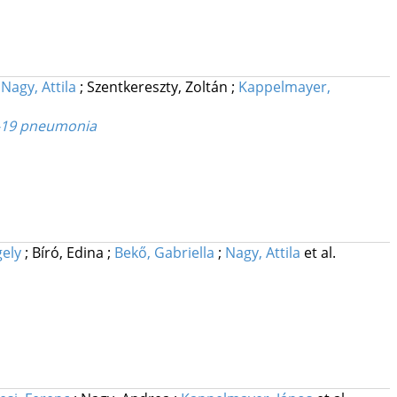
;
Nagy, Attila
;
Szentkereszty, Zoltán
;
Kappelmayer,
ID-19 pneumonia
gely
;
Bíró, Edina
;
Bekő, Gabriella
;
Nagy, Attila
et al.