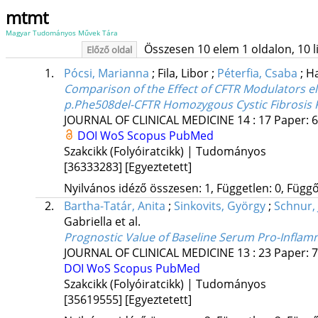
mtmt
Magyar Tudományos Művek Tára
Összesen 10 elem 1 oldalon, 10 lis
Előző oldal
1.
Pócsi, Marianna
;
Fila, Libor
;
Péterfia, Csaba
;
Ha
Comparison of the Effect of CFTR Modulators el
p.Phe508del-CFTR Homozygous Cystic Fibrosis 
JOURNAL OF CLINICAL MEDICINE
14
:
17
Paper: 6
DOI
WoS
Scopus
PubMed
Szakcikk (Folyóiratcikk) | Tudományos
[36333283]
[Egyeztetett]
Nyilvános idéző összesen: 1, Független: 0, Függő:
2.
Bartha-Tatár, Anita
;
Sinkovits, György
;
Schnur,
Gabriella
et al.
Prognostic Value of Baseline Serum Pro-Inflam
JOURNAL OF CLINICAL MEDICINE
13
:
23
Paper: 7
DOI
WoS
Scopus
PubMed
Szakcikk (Folyóiratcikk) | Tudományos
[35619555]
[Egyeztetett]