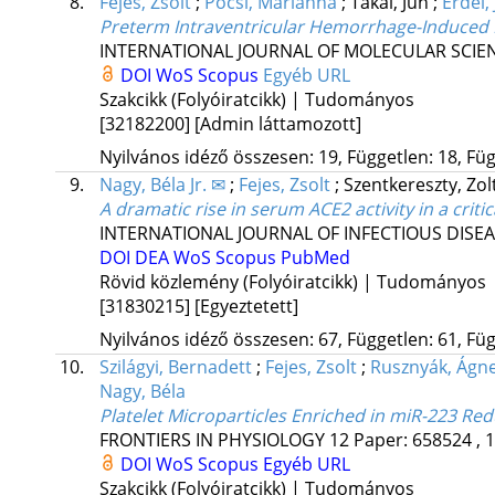
8.
Fejes, Zsolt
;
Pócsi, Marianna
;
Takai, Jun
;
Erdei, 
Preterm Intraventricular Hemorrhage-Induced 
INTERNATIONAL JOURNAL OF MOLECULAR SCIE
DOI
WoS
Scopus
Egyéb URL
Szakcikk (Folyóiratcikk) | Tudományos
[32182200]
[Admin láttamozott]
Nyilvános idéző összesen: 19, Független: 18, Füg
9.
Nagy, Béla Jr. ✉
;
Fejes, Zsolt
;
Szentkereszty, Zo
A dramatic rise in serum ACE2 activity in a critic
INTERNATIONAL JOURNAL OF INFECTIOUS DISE
DOI
DEA
WoS
Scopus
PubMed
Rövid közlemény (Folyóiratcikk) | Tudományos
[31830215]
[Egyeztetett]
Nyilvános idéző összesen: 67, Független: 61, Füg
10.
Szilágyi, Bernadett
;
Fejes, Zsolt
;
Rusznyák, Ágn
Nagy, Béla
Platelet Microparticles Enriched in miR-223 R
FRONTIERS IN PHYSIOLOGY
12
Paper: 658524 , 
DOI
WoS
Scopus
Egyéb URL
Szakcikk (Folyóiratcikk) | Tudományos