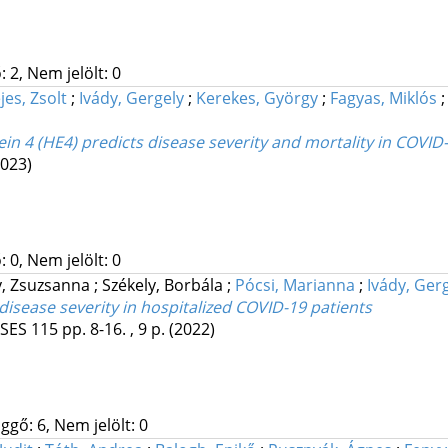
 2, Nem jelölt: 0
jes, Zsolt
;
Ivády, Gergely
;
Kerekes, György
;
Fagyas, Miklós
in 4 (HE4) predicts disease severity and mortality in COV
2023)
 0, Nem jelölt: 0
, Zsuzsanna
;
Székely, Borbála
;
Pócsi, Marianna
;
Ivády, Ger
 disease severity in hospitalized COVID-19 patients
ASES
115
pp. 8-16. , 9 p.
(2022)
ggő: 6, Nem jelölt: 0