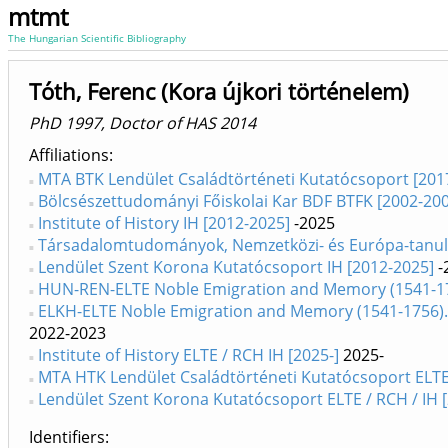
mtmt
The Hungarian Scientific Bibliography
Tóth, Ferenc (Kora újkori történelem)
PhD 1997, Doctor of HAS 2014
Affiliations
MTA BTK Lendület Családtörténeti Kutatócsoport [201
Bölcsészettudományi Főiskolai Kar BDF BTFK [2002-20
Institute of History IH [2012-2025]
-2025
Társadalomtudományok, Nemzetközi- és Európa-tanulm
Lendület Szent Korona Kutatócsoport IH [2012-2025]
-
HUN-REN-ELTE Noble Emigration and Memory (1541-1756)
ELKH-ELTE Noble Emigration and Memory (1541-1756). S
2022-2023
Institute of History ELTE / RCH IH [2025-]
2025-
MTA HTK Lendület Családtörténeti Kutatócsoport ELTE 
Lendület Szent Korona Kutatócsoport ELTE / RCH / IH [
Identifiers