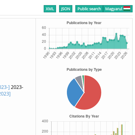
XML
JSON
Public search
Magyarul
023-]
2023-
2023]