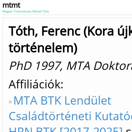
mtmt
Magyar Tudományos Művek Tára
Tóth, Ferenc (Kora új
történelem)
PhD 1997, MTA Doktor
Affiliációk
MTA BTK Lendület
Családtörténeti Kutat
HRN BTK [2017-2025]
s