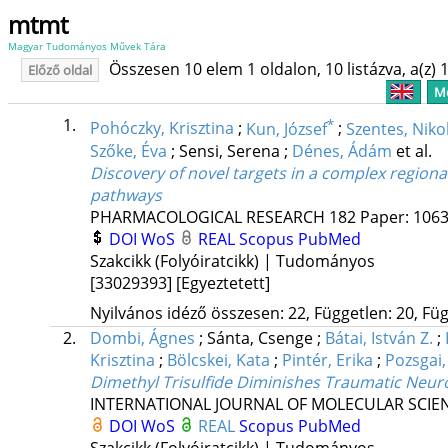
mtmt
Magyar Tudományos Művek Tára
Összesen 10 elem 1 oldalon, 10 listázva, a(z) 1
Előző oldal
Me
1.
*
Pohóczky, Krisztina
;
Kun, József
;
Szentes, Niko
Szőke, Éva
;
Sensi, Serena
;
Dénes, Ádám
et al.
Discovery of novel targets in a complex regio
pathways
PHARMACOLOGICAL RESEARCH
182
Paper: 1063
DOI
WoS
REAL
Scopus
PubMed
Szakcikk (Folyóiratcikk) | Tudományos
[33029393]
[Egyeztetett]
Nyilvános idéző összesen: 22, Független: 20, Füg
2.
Dombi, Ágnes
;
Sánta, Csenge
;
Bátai, István Z.
;
Krisztina
;
Bölcskei, Kata
;
Pintér, Erika
;
Pozsgai
Dimethyl Trisulfide Diminishes Traumatic Neur
INTERNATIONAL JOURNAL OF MOLECULAR SCIE
DOI
WoS
REAL
Scopus
PubMed
Szakcikk (Folyóiratcikk) | Tudományos