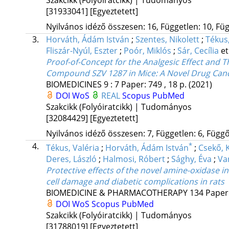
[31933041]
[Egyeztetett]
Nyilvános idéző összesen: 16, Független: 10, Füg
3.
Horváth, Ádám István
;
Szentes, Nikolett
;
Tékus,
Fliszár-Nyúl, Eszter
;
Poór, Miklós
;
Sár, Cecília
et
Proof-of-Concept for the Analgesic Effect and 
Compound SZV 1287 in Mice: A Novel Drug Cand
BIOMEDICINES
9
:
7
Paper: 749 , 18 p.
(2021)
DOI
WoS
REAL
Scopus
PubMed
Szakcikk (Folyóiratcikk) | Tudományos
[32084429]
[Egyeztetett]
Nyilvános idéző összesen: 7, Független: 6, Függő:
4.
*
Tékus, Valéria
;
Horváth, Ádám István
;
Csekő, 
Deres, László
;
Halmosi, Róbert
;
Sághy, Éva
;
Va
Protective effects of the novel amine-oxidase i
cell damage and diabetic complications in rats
BIOMEDICINE & PHARMACOTHERAPY
134
Paper:
DOI
WoS
Scopus
PubMed
Szakcikk (Folyóiratcikk) | Tudományos
[31788019]
[Egyeztetett]