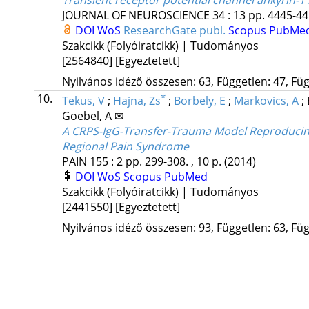
Transient receptor potential channel ankyrin-1
JOURNAL OF NEUROSCIENCE
34
:
13
pp. 4445-445
DOI
WoS
ResearchGate publ.
Scopus
PubMe
Szakcikk (Folyóiratcikk) | Tudományos
[2564840]
[Egyeztetett]
Nyilvános idéző összesen: 63, Független: 47, Füg
10.
*
Tekus, V
;
Hajna, Zs
;
Borbely, E
;
Markovics, A
;
Goebel, A ✉
A CRPS-IgG-Transfer-Trauma Model Reproducing
Regional Pain Syndrome
PAIN
155
:
2
pp. 299-308. , 10 p.
(2014)
DOI
WoS
Scopus
PubMed
Szakcikk (Folyóiratcikk) | Tudományos
[2441550]
[Egyeztetett]
Nyilvános idéző összesen: 93, Független: 63, Füg