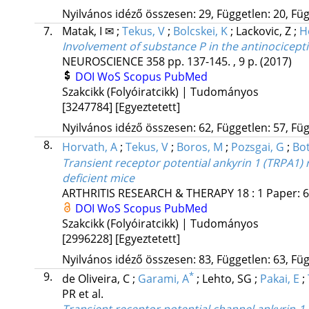
Nyilvános idéző összesen: 29, Független: 20, Füg
7.
Matak, I ✉
;
Tekus, V
;
Bolcskei, K
;
Lackovic, Z
;
H
Involvement of substance P in the antinocicepti
NEUROSCIENCE
358
pp. 137-145. , 9 p.
(2017)
DOI
WoS
Scopus
PubMed
Szakcikk (Folyóiratcikk) | Tudományos
[3247784]
[Egyeztetett]
Nyilvános idéző összesen: 62, Független: 57, Füg
8.
Horvath, A
;
Tekus, V
;
Boros, M
;
Pozsgai, G
;
Bot
Transient receptor potential ankyrin 1 (TRPA1) r
deficient mice
ARTHRITIS RESEARCH & THERAPY
18
:
1
Paper: 6
DOI
WoS
Scopus
PubMed
Szakcikk (Folyóiratcikk) | Tudományos
[2996228]
[Egyeztetett]
Nyilvános idéző összesen: 83, Független: 63, Füg
9.
*
de Oliveira, C
;
Garami, A
;
Lehto, SG
;
Pakai, E
;
PR
et al.