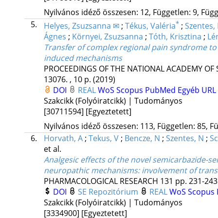
Nyilvános idéző összesen: 12, Független: 9, Függő
5.
*
Helyes, Zsuzsanna ✉
;
Tékus, Valéria
;
Szentes, 
Ágnes
;
Környei, Zsuzsanna
;
Tóth, Krisztina
;
Lén
Transfer of complex regional pain syndrome to 
induced mechanisms
PROCEEDINGS OF THE NATIONAL ACADEMY OF S
13076. , 10 p.
(2019)
DOI
REAL
WoS
Scopus
PubMed
Egyéb URL
Szakcikk (Folyóiratcikk) | Tudományos
[30711594]
[Egyeztetett]
Nyilvános idéző összesen: 113, Független: 85, Fü
6.
Horvath, A
;
Tekus, V
;
Bencze, N
;
Szentes, N
;
Sc
et al.
Analgesic effects of the novel semicarbazide-s
neuropathic mechanisms: involvement of transie
PHARMACOLOGICAL RESEARCH
131
pp. 231-243.
DOI
SE Repozitórium
REAL
WoS
Scopus
Szakcikk (Folyóiratcikk) | Tudományos
[3334900]
[Egyeztetett]