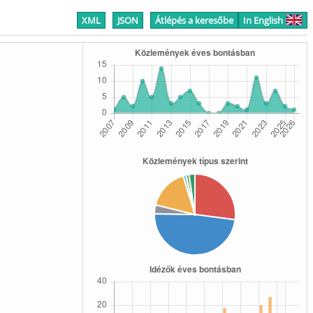
XML
JSON
Átlépés a keresőbe
In English