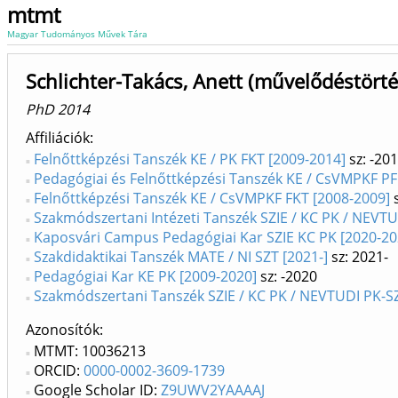
mtmt
Magyar Tudományos Művek Tára
Schlichter-Takács, Anett (művelődéstör
PhD 2014
Affiliációk
Felnőttképzési Tanszék KE / PK FKT [2009-2014]
sz: -20
Pedagógiai és Felnőttképzési Tanszék KE / CsVMPKF PF
Felnőttképzési Tanszék KE / CsVMPKF FKT [2008-2009]
s
Szakmódszertani Intézeti Tanszék SZIE / KC PK / NEVT
Kaposvári Campus Pedagógiai Kar SZIE KC PK [2020-20
Szakdidaktikai Tanszék MATE / NI SZT [2021-]
sz: 2021-
Pedagógiai Kar KE PK [2009-2020]
sz: -2020
Szakmódszertani Tanszék SZIE / KC PK / NEVTUDI PK-S
Azonosítók
MTMT: 10036213
ORCID:
0000-0002-3609-1739
Google Scholar ID:
Z9UWV2YAAAAJ