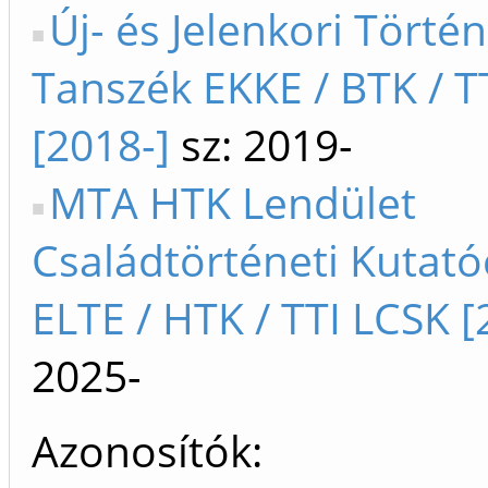
Új- és Jelenkori Történ
Tanszék EKKE / BTK / T
[2018-]
sz: 2019-
MTA HTK Lendület
Családtörténeti Kutat
ELTE / HTK / TTI LCSK [
2025-
Azonosítók