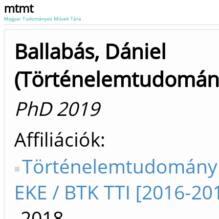
mtmt
Magyar Tudományos Művek Tára
Ballabás, Dániel
(Történelemtudomán
PhD 2019
Affiliációk
Történelemtudományi
EKE / BTK TTI [2016-20
-2018