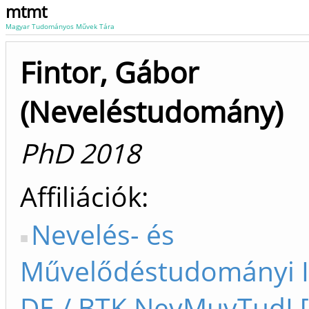
mtmt
Magyar Tudományos Művek Tára
Fintor, Gábor
(Neveléstudomány)
PhD 2018
Affiliációk
Nevelés- és
Művelődéstudományi I
DE / BTK NevMuvTudI [