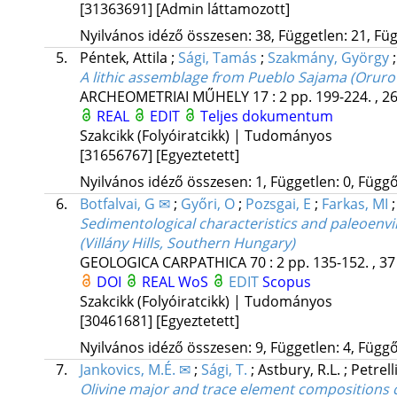
[31363691]
[Admin láttamozott]
Nyilvános idéző összesen: 38, Független: 21, Füg
5.
Péntek, Attila
;
Sági, Tamás
;
Szakmány, György
A lithic assemblage from Pueblo Sajama (Oruro 
ARCHEOMETRIAI MŰHELY
17
:
2
pp. 199-224. , 2
REAL
EDIT
Teljes dokumentum
Szakcikk (Folyóiratcikk) | Tudományos
[31656767]
[Egyeztetett]
Nyilvános idéző összesen: 1, Független: 0, Függő:
6.
Botfalvai, G ✉
;
Győri, O
;
Pozsgai, E
;
Farkas, MI
Sedimentological characteristics and paleoenviro
(Villány Hills, Southern Hungary)
GEOLOGICA CARPATHICA
70
:
2
pp. 135-152. , 37
DOI
REAL
WoS
EDIT
Scopus
Szakcikk (Folyóiratcikk) | Tudományos
[30461681]
[Egyeztetett]
Nyilvános idéző összesen: 9, Független: 4, Függő:
7.
Jankovics, M.É. ✉
;
Sági, T.
;
Astbury, R.L.
;
Petrell
Olivine major and trace element compositions 