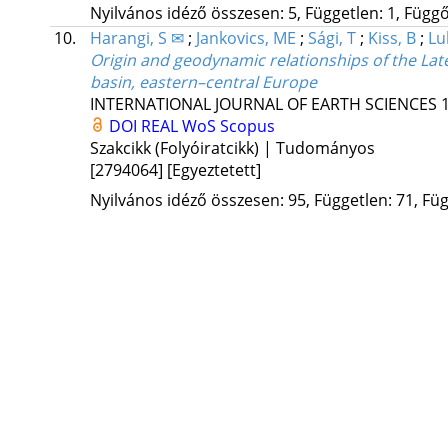
Nyilvános idéző összesen: 5, Független: 1, Függő:
10.
Harangi, S ✉
;
Jankovics, ME
;
Sági, T
;
Kiss, B
;
Lu
Origin and geodynamic relationships of the Lat
basin, eastern–central Europe
INTERNATIONAL JOURNAL OF EARTH SCIENCES
DOI
REAL
WoS
Scopus
Szakcikk (Folyóiratcikk) | Tudományos
[2794064]
[Egyeztetett]
Nyilvános idéző összesen: 95, Független: 71, Füg