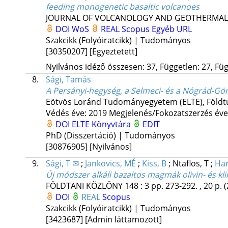
feeding monogenetic basaltic volcanoes
JOURNAL OF VOLCANOLOGY AND GEOTHERMAL
DOI
WoS
REAL
Scopus
Egyéb URL
Szakcikk (Folyóiratcikk) | Tudományos
[30350207]
[Egyeztetett]
Nyilvános idéző összesen: 37, Független: 27, Füg
8.
Sági, Tamás
A Persányi-hegység, a Selmeci- és a Nógrád-Gömö
Eötvös Loránd Tudományegyetem (ELTE)
,
Földt
Védés éve: 2019
Megjelenés/Fokozatszerzés éve
DOI
ELTE Könyvtára
EDIT
PhD (Disszertáció) | Tudományos
[30876905]
[Nyilvános]
9.
Sági, T ✉
;
Jankovics, MÉ
;
Kiss, B
;
Ntaflos, T
;
Har
Új módszer alkáli bazaltos magmák olivin- és k
FÖLDTANI KÖZLÖNY
148
:
3
pp. 273-292. , 20 p.
(
DOI
REAL
Scopus
Szakcikk (Folyóiratcikk) | Tudományos
[3423687]
[Admin láttamozott]