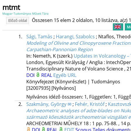
mtmt
Magyar Tudományos Művek Tára
Összesen 15 elem 2 oldalon, 10 listázva, a(z) 1
Előző oldal
Me
1.
Sági, Tamás
;
Harangi, Szabolcs
;
Ntaflos, Theo
Modeling of Olivine and Clinopyroxene Fractiona
Carpathian-Pannonian Region
In: Nemeth, K (szerk.)
Updates in Volcanology – 
London, Egyesült Királyság / Anglia :
IntechOpe
Transdisciplinary Nature of Volcano Science , 21
DOI
REAL
Egyéb URL
Könyvfejezet (Könyvrészlet) | Tudományos
[32007935]
[Nyilvános]
Nyilvános idéző összesen: 1, Független: 1, Függő:
2.
Szakmány, György ✉
;
Fehér, Kristóf
;
Kasztovszk
Archaeometric analyses of adze-blades on Nuku
származó kőeszközök archeometriai vizsgálati
ARCHEOMETRIAI MŰHELY
18
:
1
pp. 75-88. , 14 p
DOI
REAL
EDIT
Scopus
Teljes dokumen