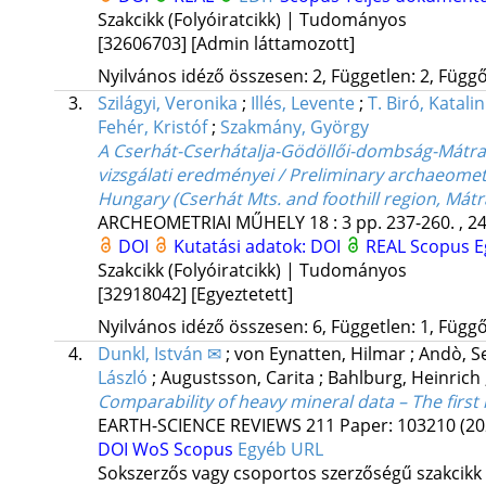
Szakcikk (Folyóiratcikk) | Tudományos
[32606703]
[Admin láttamozott]
Nyilvános idéző összesen: 2, Független: 2, Függő:
3.
Szilágyi, Veronika
;
Illés, Levente
;
T. Biró, Katalin
Fehér, Kristóf
;
Szakmány, György
A Cserhát-Cserhátalja-Gödöllői-dombság-Mátraa
vizsgálati eredményei / Preliminary archaeomet
Hungary (Cserhát Mts. and foothill region, Mátra
ARCHEOMETRIAI MŰHELY
18
:
3
pp. 237-260. , 2
DOI
Kutatási adatok: DOI
REAL
Scopus
E
Szakcikk (Folyóiratcikk) | Tudományos
[32918042]
[Egyeztetett]
Nyilvános idéző összesen: 6, Független: 1, Függő:
4.
Dunkl, István ✉
;
von Eynatten, Hilmar
;
Andò, S
László
;
Augustsson, Carita
;
Bahlburg, Heinrich
Comparability of heavy mineral data – The first
EARTH-SCIENCE REVIEWS
211
Paper: 103210
(20
DOI
WoS
Scopus
Egyéb URL
Sokszerzős vagy csoportos szerzőségű szakcikk