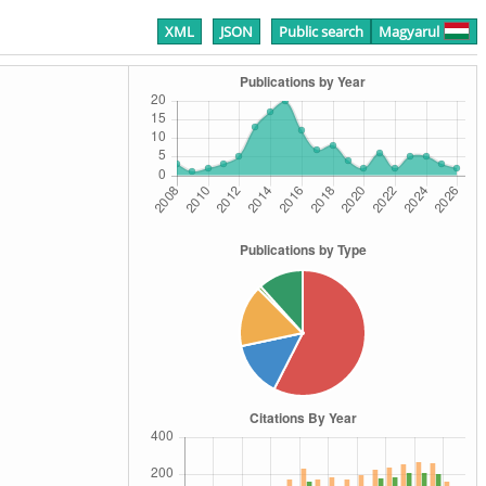
XML
JSON
Public search
Magyarul