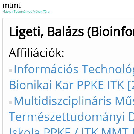
mtmt
Magyar Tudományos Művek Tára
Ligeti, Balázs (Bioinf
Affiliációk
Információs Technológ
Bionikai Kar PPKE ITK [
Multidiszciplináris Mű
Természettudományi D
Iskola PPKE / ITK MMT 