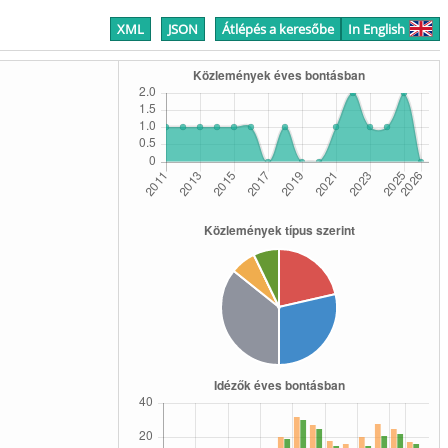
XML
JSON
Átlépés a keresőbe
In English