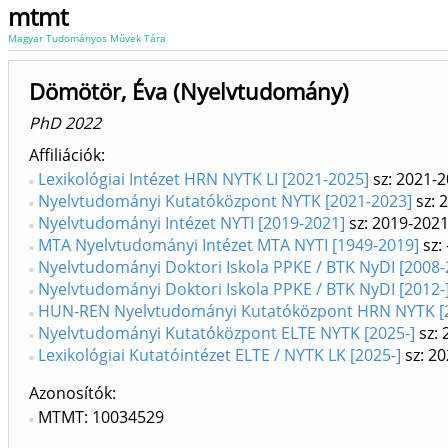
mtmt
Magyar Tudományos Művek Tára
Dömötör, Éva (Nyelvtudomány)
PhD 2022
Affiliációk
Lexikológiai Intézet HRN NYTK LI [2021-2025]
sz: 2021-
Nyelvtudományi Kutatóközpont NYTK [2021-2023]
sz: 
Nyelvtudományi Intézet NYTI [2019-2021]
sz: 2019-202
MTA Nyelvtudományi Intézet MTA NYTI [1949-2019]
sz:
Nyelvtudományi Doktori Iskola PPKE / BTK NyDI [2008-
Nyelvtudományi Doktori Iskola PPKE / BTK NyDI [2012-
HUN-REN Nyelvtudományi Kutatóközpont HRN NYTK [
Nyelvtudományi Kutatóközpont ELTE NYTK [2025-]
sz: 
Lexikológiai Kutatóintézet ELTE / NYTK LK [2025-]
sz: 20
Azonosítók
MTMT: 10034529