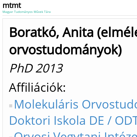
mtmt
Magyar Tudományos Művek Tára
Boratkó, Anita (elmél
orvostudományok)
PhD 2013
Affiliációk
Molekuláris Orvostu
Doktori Iskola DE / ODT
Orvosi Vegytani Intéze