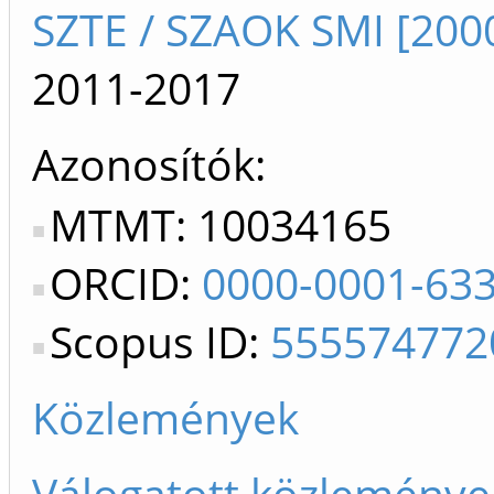
SZTE / SZAOK SMI [2000
2011-2017
Azonosítók
MTMT: 10034165
ORCID:
0000-0001-63
Scopus ID:
555574772
Közlemények
Válogatott közleménye