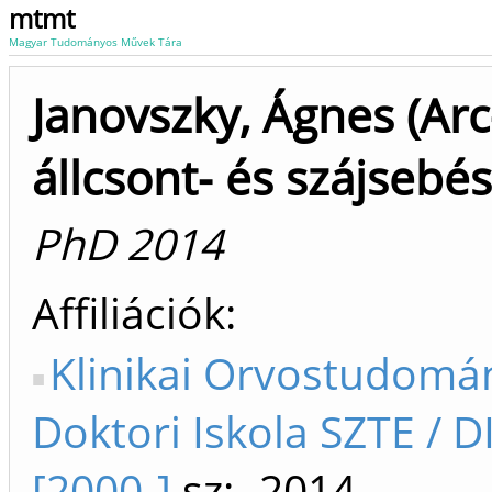
mtmt
Magyar Tudományos Művek Tára
Janovszky, Ágnes (Arc
állcsont- és szájsebés
PhD 2014
Affiliációk
Klinikai Orvostudomá
Doktori Iskola SZTE / D
[2000-]
sz: -2014