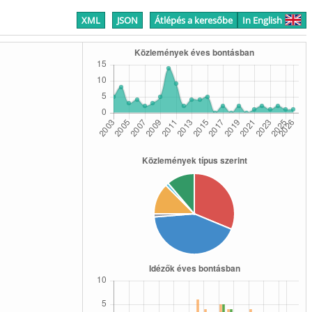
XML
JSON
Átlépés a keresőbe
In English