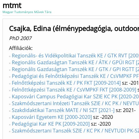
mtmt
Magyar Tudományos Művek Tára
Csajka, Edina (élménypedagógia, outdoo
PhD 2007
Affiliációk
Regionális- és Vidékpolitikai Tanszék KE / GTK RVT [20
Regionális Gazdaságtan Tanszék KE / ÁTK / GPÜI RGT [
Regionális Gazdaságtan Tanszék KE / GTK / GPI RGTT [
Pedagógiai és Felnőttképzési Tanszék KE / CsVMPKF PF
Felnőttképzési Tanszék KE / PK FKT [2009-2014]
sz: -20
Felnőttképzési Tanszék KE / CsVMPKF FKT [2008-2009]
s
Kaposvári Campus Pedagógiai Kar SZIE KC PK [2020-20
Szakmódszertani Intézeti Tanszék SZIE / KC PK / NEVT
Szakdidaktikai Tanszék MATE / NI SZT [2021-]
sz: 2021-
Kaposvári Egyetem KE [2000-2020]
sz: -2020
Pedagógiai Kar KE PK [2009-2020]
sz: -2020
Szakmódszertani Tanszék SZIE / KC PK / NEVTUDI PK-S