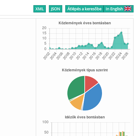
XML
JSON
Átlépés a keresőbe
In English