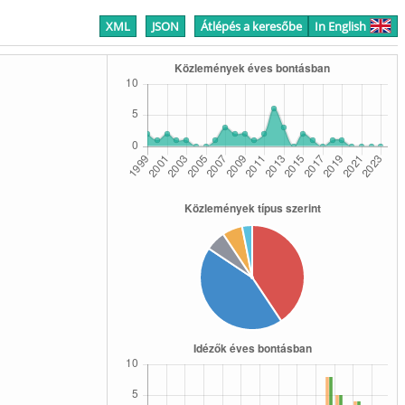
XML
JSON
Átlépés a keresőbe
In English