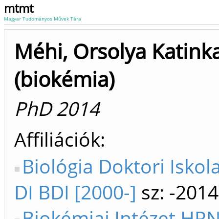
mtmt
Magyar Tudományos Művek Tára
Méhi, Orsolya Katink
(biokémia)
PhD 2014
Affiliációk
Biológia Doktori Iskol
DI BDI [2000-]
sz: -2014
Biokémiai Intézet HR