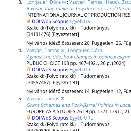
3.
Longauer, Dóra ✉
;
Vasvári, Tamás
;
Hauck, Zsu
Investigating make-or-buy decisions and the im
INTERNATIONAL JOURNAL OF PRODUCTION RE
DOI
WoS
Scopus
Egyéb URL
Szakcikk (Folyóiratcikk) | Tudományos
[34131476]
[Egyeztetett]
Nyilvános idéző összesen: 26, Független: 26, Füg
4.
Vasvári, Tamás ✉
;
Longauer, Dóra
Against the tide: how changes in political align
PUBLIC CHOICE
198
pp. 467-492. , 26 p.
(2024)
DOI
WoS
Scopus
Egyéb URL
Szakcikk (Folyóiratcikk) | Tudományos
[34557467]
[Egyeztetett]
Nyilvános idéző összesen: 14, Független: 12, Füg
5.
Vasvári, Tamás ✉
Grant Schemes and Pork-Barrel Politics in Loc
EUROPE-ASIA STUDIES
76
:
9
pp. 1371-1391. , 21
DOI
WoS
Scopus
Egyéb URL
Szakcikk (Folyóiratcikk) | Tudományos
[34760820]
[Egyeztetett]