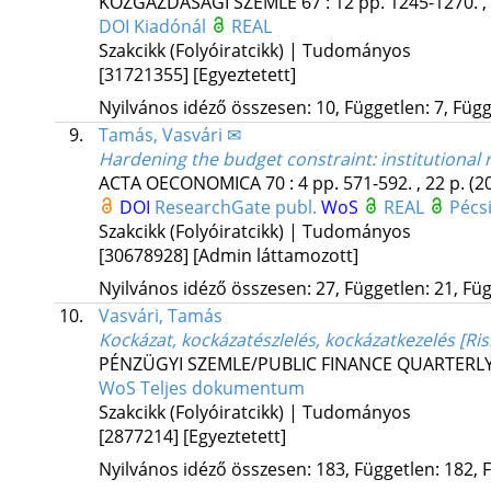
KÖZGAZDASÁGI SZEMLE
67
:
12
pp. 1245-1270. ,
DOI
Kiadónál
REAL
Szakcikk (Folyóiratcikk) | Tudományos
[31721355]
[Egyeztetett]
Nyilvános idéző összesen: 10, Független: 7, Függő
9.
Tamás, Vasvári ✉
Hardening the budget constraint: institutional
ACTA OECONOMICA
70
:
4
pp. 571-592. , 22 p.
(2
DOI
ResearchGate publ.
WoS
REAL
Pécs
Szakcikk (Folyóiratcikk) | Tudományos
[30678928]
[Admin láttamozott]
Nyilvános idéző összesen: 27, Független: 21, Füg
10.
Vasvári, Tamás
Kockázat, kockázatészlelés, kockázatkezelés [Ri
PÉNZÜGYI SZEMLE/PUBLIC FINANCE QUARTERLY 
WoS
Teljes dokumentum
Szakcikk (Folyóiratcikk) | Tudományos
[2877214]
[Egyeztetett]
Nyilvános idéző összesen: 183, Független: 182, F