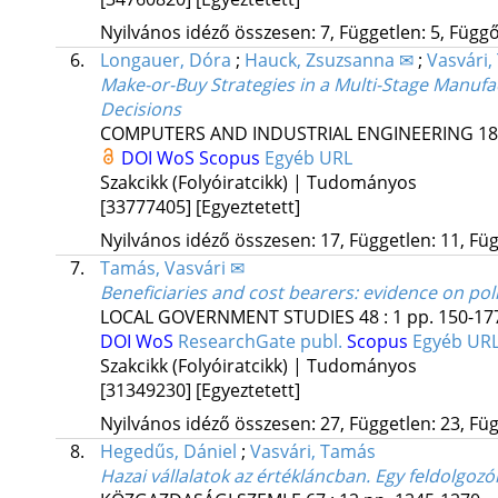
Nyilvános idéző összesen: 7, Független: 5, Függő:
6.
Longauer, Dóra
;
Hauck, Zsuzsanna ✉
;
Vasvári
Make-or-Buy Strategies in a Multi-Stage Manufac
Decisions
COMPUTERS AND INDUSTRIAL ENGINEERING
18
DOI
WoS
Scopus
Egyéb URL
Szakcikk (Folyóiratcikk) | Tudományos
[33777405]
[Egyeztetett]
Nyilvános idéző összesen: 17, Független: 11, Füg
7.
Tamás, Vasvári ✉
Beneficiaries and cost bearers: evidence on pol
LOCAL GOVERNMENT STUDIES
48
:
1
pp. 150-177
DOI
WoS
ResearchGate publ.
Scopus
Egyéb UR
Szakcikk (Folyóiratcikk) | Tudományos
[31349230]
[Egyeztetett]
Nyilvános idéző összesen: 27, Független: 23, Füg
8.
Hegedűs, Dániel
;
Vasvári, Tamás
Hazai vállalatok az értékláncban. Egy feldolgozói