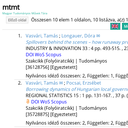
mtmt
Magyar Tudományos Művek Tára
Összesen 10 elem 1 oldalon, 10 listázva, a(z) 1
Előző oldal
Me
1.
Vasvári, Tamás
;
Longauer, Dóra ✉
Spillovers behind the scenes – how runaway pro
INDUSTRY & INNOVATION
33
:
4
pp. 493-515. , 2
DOI
WoS
Scopus
Szakcikk (Folyóiratcikk) | Tudományos
[36128756]
[Egyeztetett]
Nyilvános idéző összesen: 2, Független: 1, Függő:
2.
Vasvári, Tamás ✉
;
Pocsai, Erzsébet
Borrowing dynamics of Hungarian local gover
REGIONAL STATISTICS
15
:
1
pp. 131-167. , 37 p.
DOI
WoS
Scopus
Szakcikk (Folyóiratcikk) | Tudományos
[35728875]
[Egyeztetett]
Nyilvános idéző összesen: 2, Független: 2, Függő: