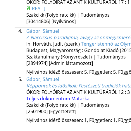
ÓKOR: FOLYÓIRAT AZ ANTIK KULTÚRÁRÓL
17
:
1
REAL-J
Szakcikk (Folyóiratcikk) | Tudományos
[30414806]
[Nyilvános]
4.
Gábor, Sámuel
A Narcissus-paradigma, avagy az önmegismerés ve
In: Horváth, Judit (szerk.)
Tengeristennő az Olym
Budapest, Magyarország :
Gondolat Kiadó
(201
Szaktanulmány (Könyvrészlet) | Tudományos
[2894974]
[Admin láttamozott]
Nyilvános idéző összesen: 5, Független: 5, Függő:
5.
Gábor, Sámuel
Képpontok és idősíkok
: Festészeti tradíciók ha
ÓKOR: FOLYÓIRAT AZ ANTIK KULTÚRÁRÓL
12
:
3
Teljes dokumentum
Matarka
Szakcikk (Folyóiratcikk) | Tudományos
[2501900]
[Egyeztetett]
Nyilvános idéző összesen: 1, Független: 1, Függő: