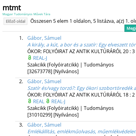
mtmt
Magyar Tudományos Művek Tára
Összesen 5 elem 1 oldalon, 5 listázva, a(z) 1. o
Előző oldal
Megje
1.
Gábor, Sámuel
A király, a kút, a bor és a szatír
: Egy elveszett 
ÓKOR: FOLYÓIRAT AZ ANTIK KULTÚRÁRÓL
20
:
3
REAL-J
Szakcikk (Folyóiratcikk) | Tudományos
[32673778]
[Nyilvános]
2.
Gábor, Sámuel
Szatír és/vagy torzó?
: Egy ókori szobortöredék 
ÓKOR: FOLYÓIRAT AZ ANTIK KULTÚRÁRÓL
18
:
2
REAL
REAL-J
Szakcikk (Folyóiratcikk) | Tudományos
[31010299]
[Nyilvános]
3.
Gábor, Sámuel
Emlékállítás, emlékműolvasás, műemlékvédele