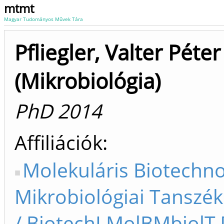
mtmt
Magyar Tudományos Művek Tára
Pfliegler, Valter Péter
(Mikrobiológia)
PhD 2014
Affiliációk
Molekuláris Biotechno
Mikrobiológiai Tanszék
/ BiotechI MolBMbiolT 