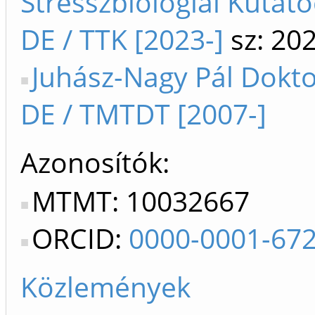
Stresszbiológiai Kutat
DE / TTK [2023-]
sz: 20
Juhász-Nagy Pál Doktor
DE / TMTDT [2007-]
Azonosítók
MTMT: 10032667
ORCID:
0000-0001-67
Közlemények