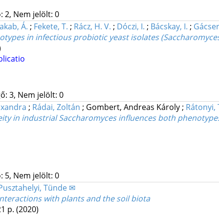
 2, Nem jelölt: 0
Jakab, Á.
;
Fekete, T.
;
Rácz, H. V.
;
Dóczi, I.
;
Bácskay, I.
;
Gácser
types in infectious probiotic yeast isolates (Saccharomyces 
)
licatio
: 3, Nem jelölt: 0
exandra
;
Rádai, Zoltán
;
Gombert, Andreas Károly
;
Rátonyi,
eity in industrial Saccharomyces influences both phenotyp
 5, Nem jelölt: 0
Pusztahelyi, Tünde ✉
nteractions with plants and the soil biota
21 p.
(2020)