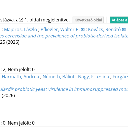
tázva, a(z) 1. oldal megjelenítve.
Következő oldal
Átlépés a
n
;
Majoros, László
;
Pfliegler, Walter P. ✉
;
Kovács, Renátó ✉
s cerevisiae and the prevalence of probiotic-derived isolate
025
(2026)
 2, Nem jelölt: 0
;
Harmath, Andrea
;
Németh, Bálint
;
Nagy, Fruzsina
;
Forgács
ulardii’ probiotic yeast virulence in immunosuppressed m
.
(2026)
 0, Nem jelölt: 0