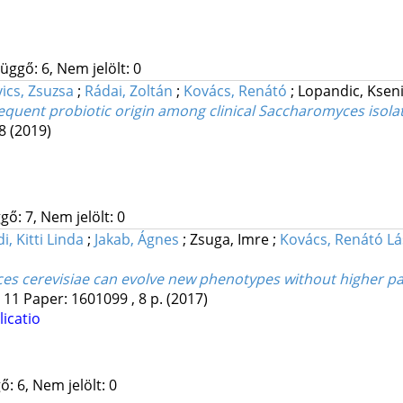
üggő: 6, Nem jelölt: 0
ics, Zsuzsa
;
Rádai, Zoltán
;
Kovács, Renátó
;
Lopandic, Ksen
requent probiotic origin among clinical Saccharomyces isola
98
(2019)
gő: 7, Nem jelölt: 0
, Kitti Linda
;
Jakab, Ágnes
;
Zsuga, Imre
;
Kovács, Renátó Lá
ces cerevisiae can evolve new phenotypes without higher pa
:
11
Paper: 1601099 , 8 p.
(2017)
icatio
: 6, Nem jelölt: 0