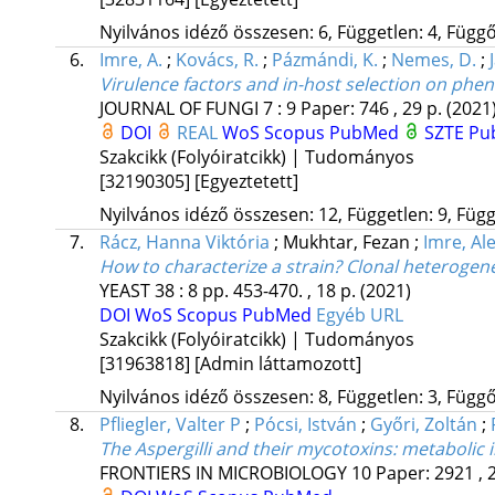
Nyilvános idéző összesen: 6, Független: 4, Függő:
6.
Imre, A.
;
Kovács, R.
;
Pázmándi, K.
;
Nemes, D.
;
Virulence factors and in-host selection on pheno
JOURNAL OF FUNGI
7
:
9
Paper: 746 , 29 p.
(2021
DOI
REAL
WoS
Scopus
PubMed
SZTE Pub
Szakcikk (Folyóiratcikk) | Tudományos
[32190305]
[Egyeztetett]
Nyilvános idéző összesen: 12, Független: 9, Függő
7.
Rácz, Hanna Viktória
;
Mukhtar, Fezan
;
Imre, Al
How to characterize a strain? Clonal heterogen
YEAST
38
:
8
pp. 453-470. , 18 p.
(2021)
DOI
WoS
Scopus
PubMed
Egyéb URL
Szakcikk (Folyóiratcikk) | Tudományos
[31963818]
[Admin láttamozott]
Nyilvános idéző összesen: 8, Független: 3, Függő:
8.
Pfliegler, Valter P
;
Pócsi, István
;
Győri, Zoltán
;
The Aspergilli and their mycotoxins: metabolic i
FRONTIERS IN MICROBIOLOGY
10
Paper: 2921 , 