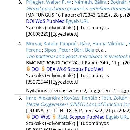
3.
Pfliegler, Walter P. ✉
;
Németh, Bálint
;
Bodnár, 
Global population genomics redefines domesticat
IMA FUNGUS
16
Paper: e172343 (2025) , 28 p.
(2
DOI
WoS
PubMed
Egyéb URL
Szakcikk (Folyóiratcikk) | Tudományos
[36608220]
[Egyeztetett]
4.
Murvai, Katalin Pappné
;
Rácz, Hanna Viktória
;
Ferenc
;
Sipos, Péter
;
Béri, Béla
et al.
The bacterial and yeast microbiota in livestock
BMC MICROBIOLOGY
24
:
1
Paper: 340 , 11 p.
(20
DOI
DEA
WoS
Scopus
PubMed
Szakcikk (Folyóiratcikk) | Tudományos
[35272544]
[Egyeztetett]
Nyilvános idéző összesen: 2, Független: 2, Függő:
5.
Imre, Alexandra
;
Kovács, Renátó
;
Tóth, Zoltán
Heme Oxygenase-1 (HMX1) Loss of Function Incr
JOURNAL OF FUNGI
8
:
5
Paper: 522 , 21 p.
(2022
DOI
WoS
REAL
Scopus
PubMed
Egyéb URL
Szakcikk (Folyóiratcikk) | Tudományos
[32831164]
[Egyeztetett]