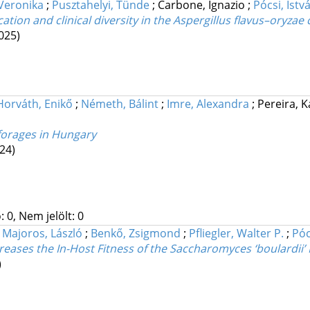
Veronika
;
Pusztahelyi, Tünde
;
Carbone, Ignazio
;
Pócsi, Istv
ion and clinical diversity in the Aspergillus flavus–oryzae
025)
Horváth, Enikő
;
Németh, Bálint
;
Imre, Alexandra
;
Pereira, K
 forages in Hungary
24)
 0, Nem jelölt: 0
;
Majoros, László
;
Benkő, Zsigmond
;
Pfliegler, Walter P.
;
Póc
eases the In-Host Fitness of the Saccharomyces ‘boulardii’
)