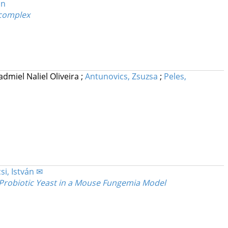
án
 complex
admiel Naliel Oliveira
;
Antunovics, Zsuzsa
;
Peles,
si, István ✉
 Probiotic Yeast in a Mouse Fungemia Model