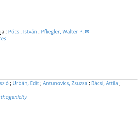
ija
;
Pócsi, István
;
Pfliegler, Walter P. ✉
tes
szló
;
Urbán, Edit
;
Antunovics, Zsuzsa
;
Bácsi, Attila
;
thogenicity