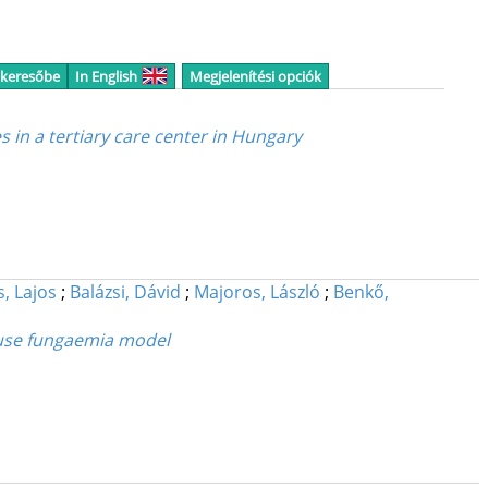
 keresőbe
In English
Megjelenítési opciók
s in a tertiary care center in Hungary
, Lajos
;
Balázsi, Dávid
;
Majoros, László
;
Benkő,
ouse fungaemia model