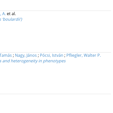
, A.
et al.
‘boulardii’)
 Tamás
;
Nagy, János
;
Pócsi, István
;
Pfliegler, Walter P.
es and heterogeneity in phenotypes