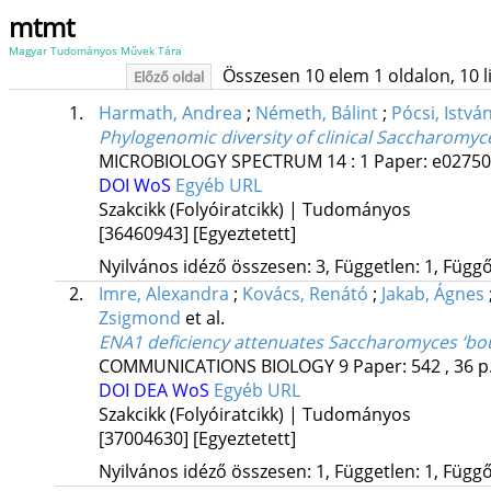
mtmt
Magyar Tudományos Művek Tára
Összesen 10 elem 1 oldalon, 10 lis
Előző oldal
1.
Harmath, Andrea
;
Németh, Bálint
;
Pócsi, Istvá
Phylogenomic diversity of clinical Saccharomyce
MICROBIOLOGY SPECTRUM
14
:
1
Paper: e0275
DOI
WoS
Egyéb URL
Szakcikk (Folyóiratcikk) | Tudományos
[36460943]
[Egyeztetett]
Nyilvános idéző összesen: 3, Független: 1, Függő:
2.
Imre, Alexandra
;
Kovács, Renátó
;
Jakab, Ágnes
Zsigmond
et al.
ENA1 deficiency attenuates Saccharomyces ‘bo
COMMUNICATIONS BIOLOGY
9
Paper: 542 , 36 p
DOI
DEA
WoS
Egyéb URL
Szakcikk (Folyóiratcikk) | Tudományos
[37004630]
[Egyeztetett]
Nyilvános idéző összesen: 1, Független: 1, Függő: