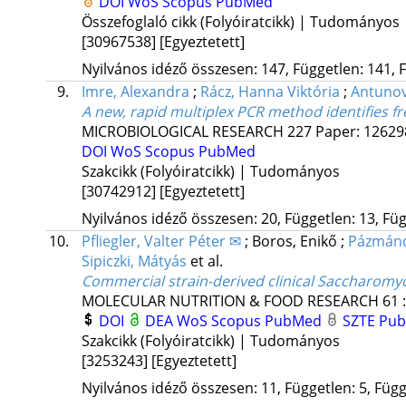
DOI
WoS
Scopus
PubMed
Összefoglaló cikk (Folyóiratcikk) | Tudományos
[30967538]
[Egyeztetett]
Nyilvános idéző összesen: 147, Független: 141, F
9.
Imre, Alexandra
;
Rácz, Hanna Viktória
;
Antunov
A new, rapid multiplex PCR method identifies f
MICROBIOLOGICAL RESEARCH
227
Paper: 1262
DOI
WoS
Scopus
PubMed
Szakcikk (Folyóiratcikk) | Tudományos
[30742912]
[Egyeztetett]
Nyilvános idéző összesen: 20, Független: 13, Füg
10.
Pfliegler, Valter Péter ✉
;
Boros, Enikő
;
Pázmándi
Sipiczki, Mátyás
et al.
Commercial strain-derived clinical Saccharomy
MOLECULAR NUTRITION & FOOD RESEARCH
61
DOI
DEA
WoS
Scopus
PubMed
SZTE Publ
Szakcikk (Folyóiratcikk) | Tudományos
[3253243]
[Egyeztetett]
Nyilvános idéző összesen: 11, Független: 5, Függő