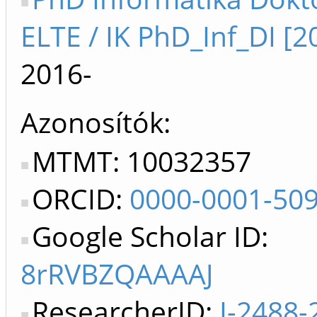
ELTE / IK PhD_Inf_DI [2
2016-
Azonosítók
MTMT: 10032357
ORCID:
0000-0001-50
Google Scholar ID:
8rRVBZQAAAAJ
ResearcherID:
I-2488-