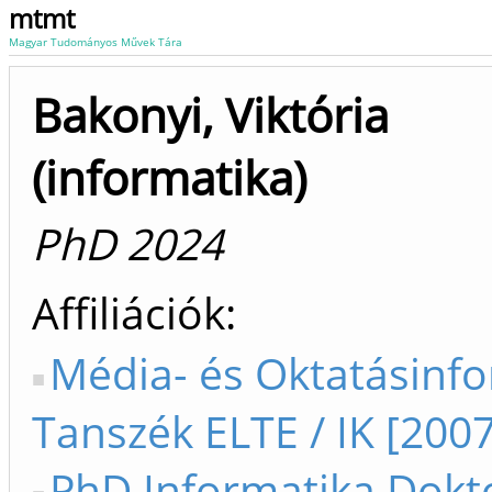
mtmt
Magyar Tudományos Művek Tára
Bakonyi, Viktória
(informatika)
PhD 2024
Affiliációk
Média- és Oktatásinf
Tanszék ELTE / IK [2007
PhD Informatika Dokto