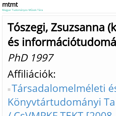
mtmt
Magyar Tudományos Művek Tára
Tószegi, Zsuzsanna (
és információtudomá
PhD 1997
Affiliációk
Társadalomelméleti é
Könyvtártudományi Ta
/ CsVMPKF TEKT [2008-