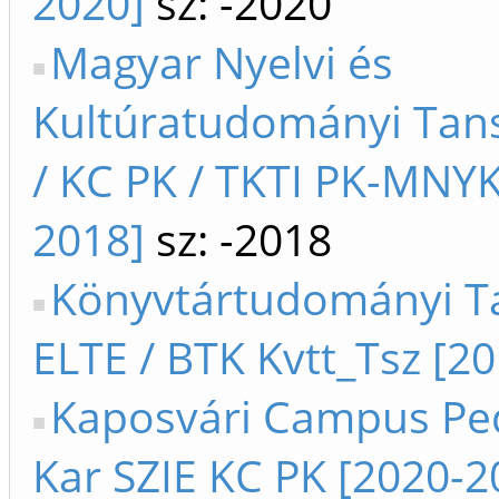
2020]
sz: -2020
Magyar Nyelvi és
Kultúratudományi Tans
/ KC PK / TKTI PK-MNYK
2018]
sz: -2018
Könyvtártudományi T
ELTE / BTK Kvtt_Tsz [20
Kaposvári Campus Pe
Kar SZIE KC PK [2020-2