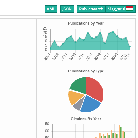
XML
JSON
Public search
Magyarul