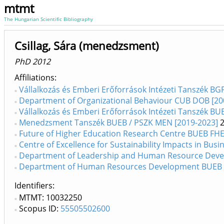
mtmt
The Hungarian Scientific Bibliography
Csillag, Sára (menedzsment)
PhD 2012
Affiliations
Vállalkozás és Emberi Erőforrások Intézeti Tanszék BG
Department of Organizational Behaviour CUB DOB [20
Vállalkozás és Emberi Erőforrások Intézeti Tanszék B
Menedzsment Tanszék BUEB / PSZK MEN [2019-2023]
2
Future of Higher Education Research Centre BUEB FHE
Centre of Excellence for Sustainability Impacts in Bus
Department of Leadership and Human Resource Deve
Department of Human Resources Development BUEB 
Identifiers
MTMT: 10032250
Scopus ID:
55505502600