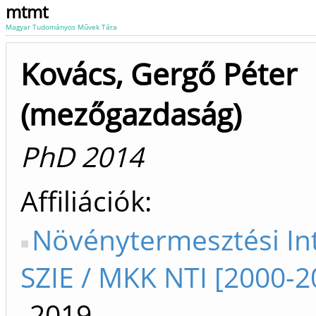
mtmt
Magyar Tudományos Művek Tára
Kovács, Gergő Péter
(mezőgazdaság)
PhD 2014
Affiliációk
Növénytermesztési In
SZIE / MKK NTI [2000-2
-2019