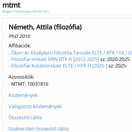
mtmt
Magyar Tudományos Művek Tára
Németh, Attila (filozófia)
PhD 2010
Affiliációk
Ókori és Középkori Filozófia Tanszék ELTE / BTK / Fil_I O
Filozófiai Intézet HRN BTK FI [2012-2025]
sz: 2020-2025
Filozófiai Kutatóintézet ELTE / HTK FI [2025-]
sz: 2025-
Azonosítók
MTMT: 10031816
Közlemények
Válogatott közlemények
Összesítő tábla
Szakterületi összesítő tábla