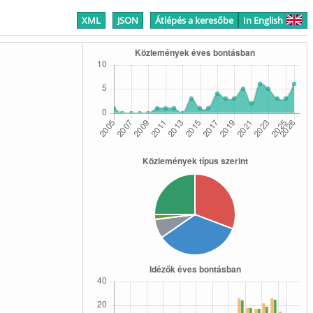
XML
JSON
Átlépés a keresőbe
In English