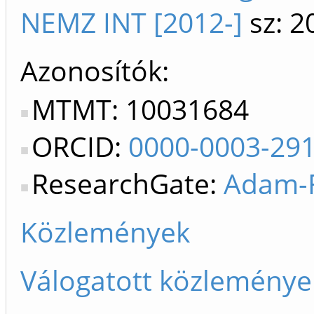
NEMZ INT [2012-]
sz: 2
Azonosítók
MTMT: 10031684
ORCID:
0000-0003-29
ResearchGate:
Adam-F
Közlemények
Válogatott közleménye