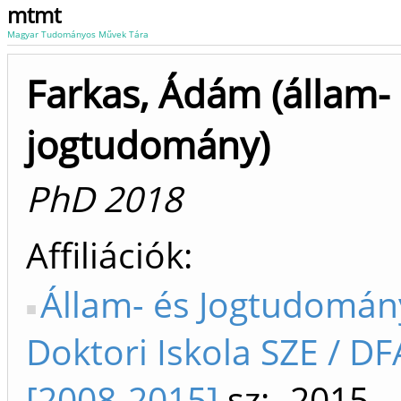
mtmt
Magyar Tudományos Művek Tára
Farkas, Ádám (állam-
jogtudomány)
PhD 2018
Affiliációk
Állam- és Jogtudomán
Doktori Iskola SZE / DF
[2008-2015]
sz: -2015