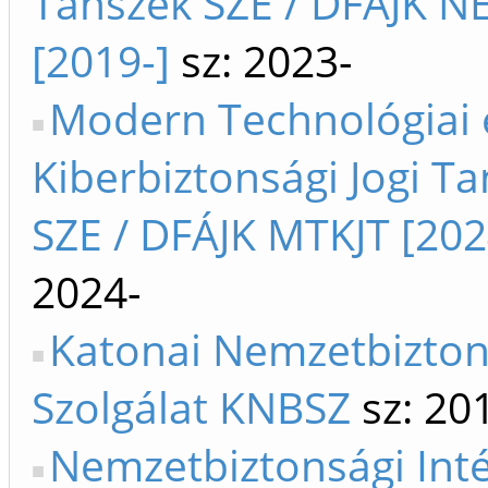
Tanszék SZE / DFÁJK NE
[2019-]
sz: 2023-
Modern Technológiai 
Kiberbiztonsági Jogi T
SZE / DFÁJK MTKJT [202
2024-
Katonai Nemzetbizton
Szolgálat KNBSZ
sz: 20
Nemzetbiztonsági Int