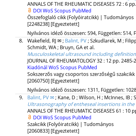
ANNALS OF THE RHEUMATIC DISEASES
72
:
6
pp.
DOI
WoS
Scopus
PubMed
Összefoglaló cikk (Folyóiratcikk) | Tudományos
[2248238]
[Egyeztetett]
Nyilvános idéző összesen: 594, Független: 514, F
8.
Wakefield, RJ ✉
;
Balint, PV
;
Szkudlarek, M
;
Filip
Schmidt, WA
;
Bruyn, GA
et al.
Musculoskeletal ultrasound including definitio
JOURNAL OF RHEUMATOLOGY
32
:
12
pp. 2485-2
Kiadónál
WoS
Scopus
PubMed
Sokszerzős vagy csoportos szerzőségű szakcikk
[2060750]
[Egyeztetett]
Nyilvános idéző összesen: 1311, Független: 1028,
9.
Balint, PV ✉
;
Kane, D
;
Wilson, H
;
McInnes, IB
;
S
Ultrasonography of entheseal insertions in the
ANNALS OF THE RHEUMATIC DISEASES
61
:
10
p
DOI
WoS
Scopus
PubMed
Szakcikk (Folyóiratcikk) | Tudományos
[2060833]
[Egyeztetett]