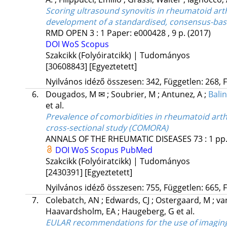
Scoring ultrasound synovitis in rheumatoid art
development of a standardised, consensus-bas
RMD OPEN
3
:
1
Paper: e000428 , 9 p.
(2017)
DOI
WoS
Scopus
Szakcikk (Folyóiratcikk) | Tudományos
[30608843]
[Egyeztetett]
Nyilvános idéző összesen: 342, Független: 268, F
6.
Dougados, M ✉
;
Soubrier, M
;
Antunez, A
;
Balin
et al.
Prevalence of comorbidities in rheumatoid arthri
cross-sectional study (COMORA)
ANNALS OF THE RHEUMATIC DISEASES
73
:
1
pp.
DOI
WoS
Scopus
PubMed
Szakcikk (Folyóiratcikk) | Tudományos
[2430391]
[Egyeztetett]
Nyilvános idéző összesen: 755, Független: 665, F
7.
Colebatch, AN
;
Edwards, CJ
;
Ostergaard, M
;
va
Haavardsholm, EA
;
Haugeberg, G
et al.
EULAR recommendations for the use of imaging o