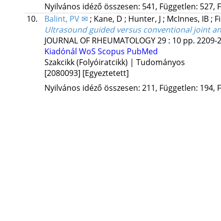
Nyilvános idéző összesen: 541, Független: 527, F
10.
Balint, PV ✉
;
Kane, D
;
Hunter, J
;
McInnes, IB
;
F
Ultrasound guided versus conventional joint and 
JOURNAL OF RHEUMATOLOGY
29
:
10
pp. 2209-2
Kiadónál
WoS
Scopus
PubMed
Szakcikk (Folyóiratcikk) | Tudományos
[2080093]
[Egyeztetett]
Nyilvános idéző összesen: 211, Független: 194, F