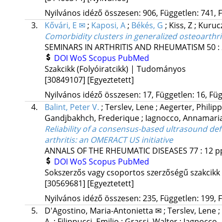
Nyilvános idéző összesen: 906, Független: 741, F
3.
Kővári, E ✉
;
Kaposi, A
;
Békés, G
;
Kiss, Z
;
Kuruc
Comorbidity clusters in generalized osteoarthr
SEMINARS IN ARTHRITIS AND RHEUMATISM
50
:
DOI
WoS
Scopus
PubMed
Szakcikk (Folyóiratcikk) | Tudományos
[30849107]
[Egyeztetett]
Nyilvános idéző összesen: 17, Független: 16, Füg
4.
Balint, Peter V.
;
Terslev, Lene
;
Aegerter, Philip
Gandjbakhch, Frederique
;
Iagnocco, Annamari
Reliability of a consensus-based ultrasound defi
arthritis: an OMERACT US initiative
ANNALS OF THE RHEUMATIC DISEASES
77
:
12
p
DOI
WoS
Scopus
PubMed
Sokszerzős vagy csoportos szerzőségű szakcikk
[30569681]
[Egyeztetett]
Nyilvános idéző összesen: 235, Független: 199, F
5.
D'Agostino, Maria-Antonietta ✉
;
Terslev, Lene
;
A.
;
Filippucci, Emilio
;
Grassi, Walter
;
Iagnocco,