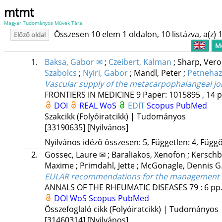
mtmt
Magyar Tudományos Művek Tára
Összesen 10 elem 1 oldalon, 10 listázva, a(z) 1
Előző oldal
Me
1.
Baksa, Gabor ✉
;
Czeibert, Kalman
;
Sharp, Ver
Szabolcs
;
Nyiri, Gabor
;
Mandl, Peter
;
Petnehaz
Vascular supply of the metacarpophalangeal jo
FRONTIERS IN MEDICINE
9
Paper: 1015895 , 14 
DOI
REAL
WoS
EDIT
Scopus
PubMed
Szakcikk (Folyóiratcikk) | Tudományos
[33190635]
[Nyilvános]
Nyilvános idéző összesen: 5, Független: 4, Függő:
2.
Gossec, Laure ✉
;
Baraliakos, Xenofon
;
Kersch
Maxime
;
Primdahl, Jette
;
McGonagle, Dennis G
EULAR recommendations for the management of p
ANNALS OF THE RHEUMATIC DISEASES
79
:
6
pp.
DOI
WoS
Scopus
PubMed
Összefoglaló cikk (Folyóiratcikk) | Tudományos
[31460314]
[Nyilvános]