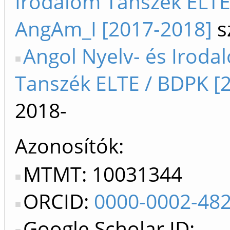
Irodalom Tanszék ELTE 
AngAm_I [2017-2018]
s
Angol Nyelv- és Iroda
Tanszék ELTE / BDPK [2
2018-
Azonosítók
MTMT: 10031344
ORCID:
0000-0002-48
Google Scholar ID: