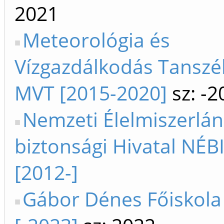
2021
Meteorológia és
Vízgazdálkodás Tanszé
MVT [2015-2020]
sz: -2
Nemzeti Élelmiszerlán
biztonsági Hivatal NÉB
[2012-]
Gábor Dénes Főiskol