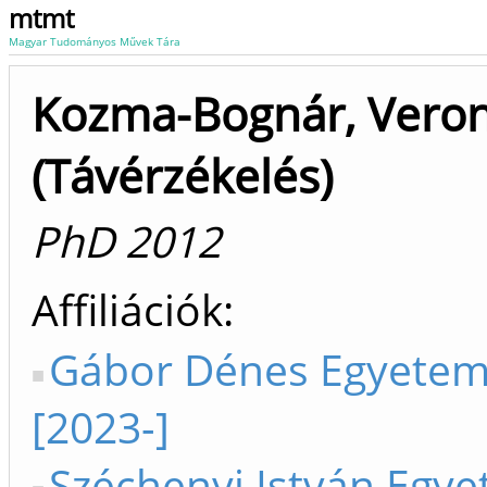
mtmt
Magyar Tudományos Művek Tára
Kozma-Bognár, Veron
(Távérzékelés)
PhD 2012
Affiliációk
Gábor Dénes Egyete
[2023-]
Széchenyi István Egy