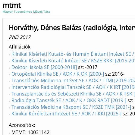
mtmt
Magyar Tudományos Művek Tára
Horváthy, Dénes Balázs (radiológia, inter
PhD 2017
Affiliációk
Klinikai Kísérleti Kutató- és Humán Élettani Intézet SE 
Klinikai Kísérleti Kutató Intézet SE / KSZE KKKI [2015-20
Doktori Iskola SE [2000-2018]
sz: -2017
Ortopédiai Klinika SE / AOK / K OK [2000-]
sz: 2016-
Transzlációs Medicina Intézet SE / AOK / I TMI [2019-20
Intervenciós Radiológiai Tanszék SE / AOK / K IRT [2019
Transzplantációs és Sebészeti Klinika SE / AOK / K TSK 
Radiológia Tanszék SE / AOK / K / OKK RADT [2019-]
sz:
Transzlációs Medicina Központ SE / KSZE TMK [2021-]
s
Klinikai Kórélettani Intézet SE / AOK / I KKI [2025-]
sz: 2
Azonosítók
MTMT: 10031142