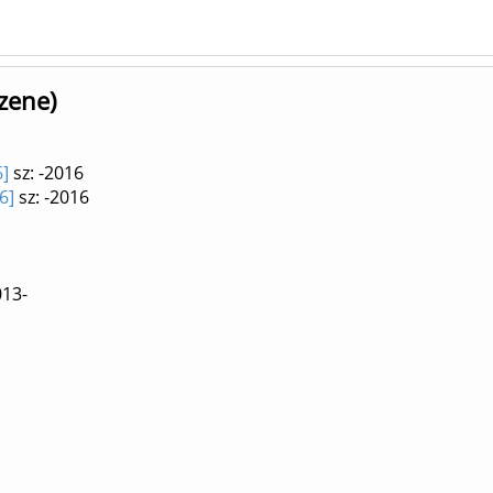
zene)
6]
sz: -2016
6]
sz: -2016
013-