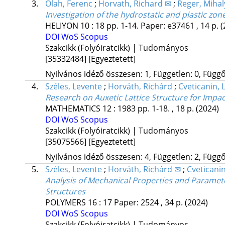
3.
Olah, Ferenc
;
Horvath, Richard ✉
;
Reger, Mihal
Investigation of the hydrostatic and plastic z
HELIYON
10
:
18
pp. 1-14. Paper: e37461 , 14 p.
(
DOI
WoS
Scopus
Szakcikk (Folyóiratcikk) | Tudományos
[35332484]
[Egyeztetett]
Nyilvános idéző összesen: 1, Független: 0, Függő:
4.
Széles, Levente
;
Horváth, Richárd
;
Cveticanin, L
Research on Auxetic Lattice Structure for Imp
MATHEMATICS
12
:
1983
pp. 1-18. , 18 p.
(2024)
DOI
WoS
Scopus
Szakcikk (Folyóiratcikk) | Tudományos
[35075566]
[Egyeztetett]
Nyilvános idéző összesen: 4, Független: 2, Függő:
5.
Széles, Levente
;
Horváth, Richárd ✉
;
Cveticanin
Analysis of Mechanical Properties and Parame
Structures
POLYMERS
16
:
17
Paper: 2524 , 34 p.
(2024)
DOI
WoS
Scopus
Szakcikk (Folyóiratcikk) | Tudományos