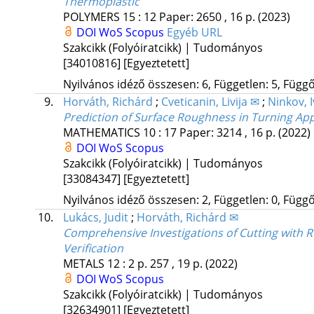
Thermoplastic
POLYMERS
15
:
12
Paper: 2650 , 16 p.
(2023)
DOI
WoS
Scopus
Egyéb URL
Szakcikk (Folyóiratcikk) | Tudományos
[34010816]
[Egyeztetett]
Nyilvános idéző összesen: 6, Független: 5, Függő:
9.
Horváth, Richárd
;
Cveticanin, Livija ✉
;
Ninkov, 
Prediction of Surface Roughness in Turning App
MATHEMATICS
10
:
17
Paper: 3214 , 16 p.
(2022)
DOI
WoS
Scopus
Szakcikk (Folyóiratcikk) | Tudományos
[33084347]
[Egyeztetett]
Nyilvános idéző összesen: 2, Független: 0, Függő:
10.
Lukács, Judit
;
Horváth, Richárd ✉
Comprehensive Investigations of Cutting with Ro
Verification
METALS
12
:
2
p. 257 , 19 p.
(2022)
DOI
WoS
Scopus
Szakcikk (Folyóiratcikk) | Tudományos
[32634901]
[Egyeztetett]