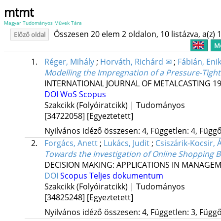
mtmt
Magyar Tudományos Művek Tára
Összesen 20 elem 2 oldalon, 10 listázva, a(z) 1
Előző oldal
Me
1.
Réger, Mihály
;
Horváth, Richárd ✉
;
Fábián, Eni
Modelling the Impregnation of a Pressure-Tight
INTERNATIONAL JOURNAL OF METALCASTING
1
DOI
WoS
Scopus
Szakcikk (Folyóiratcikk) | Tudományos
[34722058]
[Egyeztetett]
Nyilvános idéző összesen: 4, Független: 4, Függő:
2.
Forgács, Anett
;
Lukács, Judit
;
Csiszárik-Kocsir,
Towards the Investigation of Online Shopping 
DECISION MAKING: APPLICATIONS IN MANAGE
DOI
Scopus
Teljes dokumentum
Szakcikk (Folyóiratcikk) | Tudományos
[34825248]
[Egyeztetett]
Nyilvános idéző összesen: 4, Független: 3, Függő: