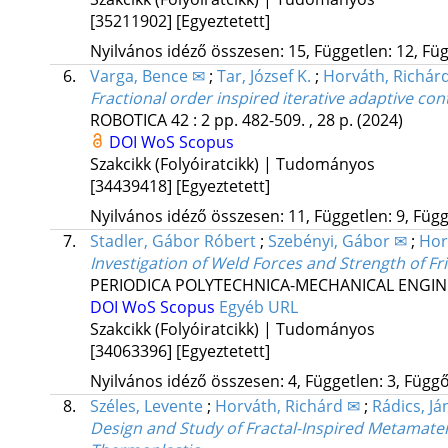
[35211902]
[Egyeztetett]
Nyilvános idéző összesen: 15, Független: 12, Füg
6.
Varga, Bence ✉
;
Tar, József K.
;
Horváth, Richár
Fractional order inspired iterative adaptive con
ROBOTICA
42
:
2
pp. 482-509. , 28 p.
(2024)
DOI
WoS
Scopus
Szakcikk (Folyóiratcikk) | Tudományos
[34439418]
[Egyeztetett]
Nyilvános idéző összesen: 11, Független: 9, Függő
7.
Stadler, Gábor Róbert
;
Szebényi, Gábor ✉
;
Hor
Investigation of Weld Forces and Strength of Fr
PERIODICA POLYTECHNICA-MECHANICAL ENGIN
DOI
WoS
Scopus
Egyéb URL
Szakcikk (Folyóiratcikk) | Tudományos
[34063396]
[Egyeztetett]
Nyilvános idéző összesen: 4, Független: 3, Függő:
8.
Széles, Levente
;
Horváth, Richárd ✉
;
Rádics, Já
Design and Study of Fractal-Inspired Metamate