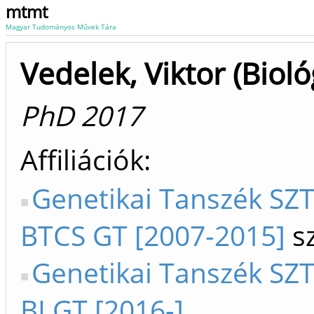
mtmt
Magyar Tudományos Művek Tára
Vedelek, Viktor (Bioló
PhD 2017
Affiliációk
Genetikai Tanszék SZTE
BTCS GT [2007-2015]
sz
Genetikai Tanszék SZTE
BI GT [2016-]