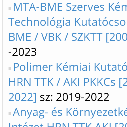
MTA-BME Szerves Kém
Technológia Kutatócso
BME / VBK / SZKTT [200
-2023
Polimer Kémiai Kutat
HRN TTK / AKI PKKCs [
2022]
sz: 2019-2022
Anyag- és Környezetk
Intézet HRN TTK AKI [2