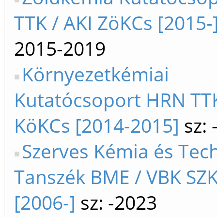
TTK / AKI ZöKCs [2015-
2015-2019
Környezetkémiai
Kutatócsoport HRN TTK
KöKCs [2014-2015]
sz: 
Szerves Kémia és Tec
Tanszék BME / VBK SZ
[2006-]
sz: -2023