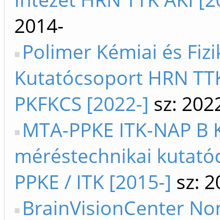
2014-
Polimer Kémiai és Fizi
Kutatócsoport HRN TTK
PKFKCS [2022-]
sz: 202
MTA-PPKE ITK-NAP B 
méréstechnikai kutató
PPKE / ITK [2015-]
sz: 2
BrainVisionCenter Non