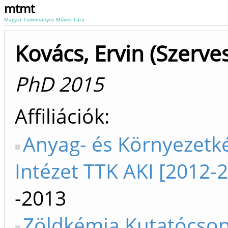
mtmt
Magyar Tudományos Művek Tára
Kovács, Ervin (Szerve
PhD 2015
Affiliációk
Anyag- és Környezetk
Intézet TTK AKI [2012-
-2013
Zöldkémia Kutatócso