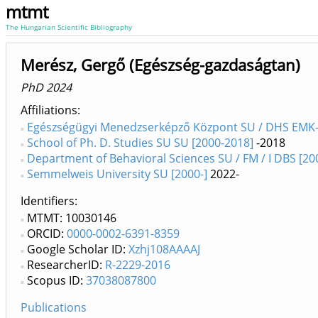
mtmt
The Hungarian Scientific Bibliography
Merész, Gergő (Egészség-gazdaságtan)
PhD 2024
Affiliations
Egészségügyi Menedzserképző Központ SU / DHS EMK-
School of Ph. D. Studies SU SU [2000-2018]
-2018
Department of Behavioral Sciences SU / FM / I DBS [20
Semmelweis University SU [2000-]
2022-
Identifiers
MTMT: 10030146
ORCID:
0000-0002-6391-8359
Google Scholar ID:
Xzhj108AAAAJ
ResearcherID:
R-2229-2016
Scopus ID:
37038087800
Publications