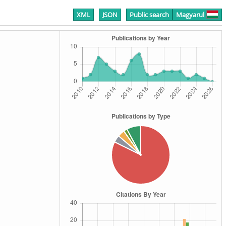
XML
JSON
Public search
Magyarul