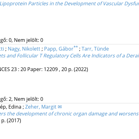
h Lipoprotein Particles in the Development of Vascular Dys
gő: 0, Nem jelölt: 0
**
ti
;
Nagy, Nikolett
;
Papp, Gábor
;
Tarr, Tünde
sets and Follicular T Regulatory Cells Are Indicators of a De
NCES
23
:
20
Paper: 12209 , 20 p.
(2022)
gő: 2, Nem jelölt: 0
ép, Edina
;
Zeher, Margit ✉
ggers the development of chronic organ damage and worsen
7 p.
(2017)