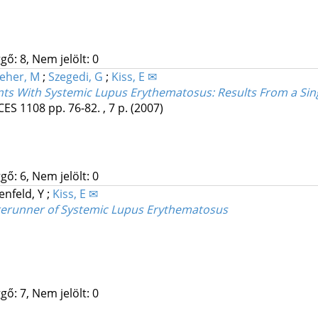
gő: 8, Nem jelölt: 0
eher, M
;
Szegedi, G
;
Kiss, E ✉
nts With Systemic Lupus Erythematosus: Results From a Sin
CES
1108
pp. 76-82. , 7 p.
(2007)
gő: 6, Nem jelölt: 0
enfeld, Y
;
Kiss, E ✉
rerunner of Systemic Lupus Erythematosus
gő: 7, Nem jelölt: 0