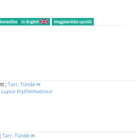
 keresőbe
In English
Megjelenítési opciók
ett
;
Tarr, Tünde ✉
ic Lupus Erythematosus
;
Tarr, Tünde ✉