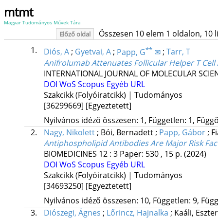
mtmt
Magyar Tudományos Művek Tára
Összesen 10 elem 1 oldalon, 10 lis
Előző oldal
1.
**
Diós, A
;
Gyetvai, A
;
Papp, G
✉
;
Tarr, T
Anifrolumab Attenuates Follicular Helper T Cell
INTERNATIONAL JOURNAL OF MOLECULAR SCIE
DOI
WoS
Scopus
Egyéb URL
Szakcikk (Folyóiratcikk) | Tudományos
[36299669]
[Egyeztetett]
Nyilvános idéző összesen: 1, Független: 1, Függő:
2.
Nagy, Nikolett
;
Bói, Bernadett
;
Papp, Gábor
;
Fi
Antiphospholipid Antibodies Are Major Risk Fa
BIOMEDICINES
12
:
3
Paper: 530 , 15 p.
(2024)
DOI
WoS
Scopus
Egyéb URL
Szakcikk (Folyóiratcikk) | Tudományos
[34693250]
[Egyeztetett]
Nyilvános idéző összesen: 10, Független: 9, Függő
3.
Diószegi, Ágnes
;
Lőrincz, Hajnalka
;
Kaáli, Eszte