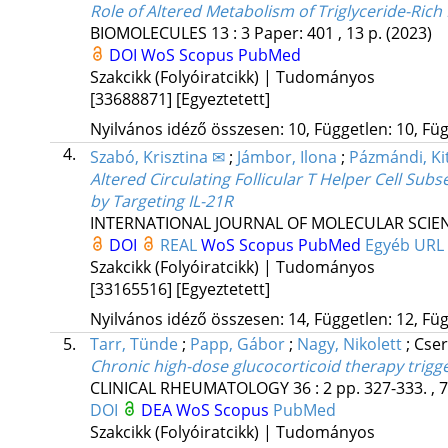
Role of Altered Metabolism of Triglyceride-Ric
BIOMOLECULES
13
:
3
Paper: 401 , 13 p.
(2023)
DOI
WoS
Scopus
PubMed
Szakcikk (Folyóiratcikk) | Tudományos
[33688871]
[Egyeztetett]
Nyilvános idéző összesen: 10, Független: 10, Füg
4.
Szabó, Krisztina ✉
;
Jámbor, Ilona
;
Pázmándi, Kit
Altered Circulating Follicular T Helper Cell Sub
by Targeting IL-21R
INTERNATIONAL JOURNAL OF MOLECULAR SCIE
DOI
REAL
WoS
Scopus
PubMed
Egyéb URL
Szakcikk (Folyóiratcikk) | Tudományos
[33165516]
[Egyeztetett]
Nyilvános idéző összesen: 14, Független: 12, Füg
5.
Tarr, Tünde
;
Papp, Gábor
;
Nagy, Nikolett
;
Cser
Chronic high-dose glucocorticoid therapy tri
CLINICAL RHEUMATOLOGY
36
:
2
pp. 327-333. , 
DOI
DEA
WoS
Scopus
PubMed
Szakcikk (Folyóiratcikk) | Tudományos