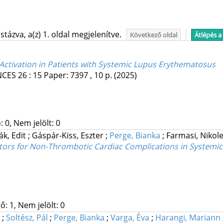
tázva, a(z) 1. oldal megjelenítve.
Következő oldal
Átlépés a
 Activation in Patients with Systemic Lupus Erythematosus
NCES
26
:
15
Paper: 7397 , 10 p.
(2025)
 0, Nem jelölt: 0
ák, Edit
;
Gáspár-Kiss, Eszter
;
Perge, Bianka
;
Farmasi, Nikol
ctors for Non-Thrombotic Cardiac Complications in System
: 1, Nem jelölt: 0
r
;
Soltész, Pál
;
Perge, Bianka
;
Varga, Éva
;
Harangi, Mariann