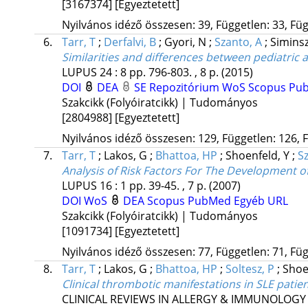
[3167374]
[Egyeztetett]
Nyilvános idéző összesen: 39, Független: 33, Füg
6.
Tarr, T
;
Derfalvi, B
;
Gyori, N
;
Szanto, A
;
Siminsz
Similarities and differences between pediatric
LUPUS
24
:
8
pp. 796-803. , 8 p.
(2015)
DOI
DEA
SE Repozitórium
WoS
Scopus
Pu
Szakcikk (Folyóiratcikk) | Tudományos
[2804988]
[Egyeztetett]
Nyilvános idéző összesen: 129, Független: 126, F
7.
Tarr, T
;
Lakos, G
;
Bhattoa, HP
;
Shoenfeld, Y
;
S
Analysis of Risk Factors For The Development o
LUPUS
16
:
1
pp. 39-45. , 7 p.
(2007)
DOI
WoS
DEA
Scopus
PubMed
Egyéb URL
Szakcikk (Folyóiratcikk) | Tudományos
[1091734]
[Egyeztetett]
Nyilvános idéző összesen: 77, Független: 71, Füg
8.
Tarr, T
;
Lakos, G
;
Bhattoa, HP
;
Soltesz, P
;
Shoe
Clinical thrombotic manifestations in SLE patie
CLINICAL REVIEWS IN ALLERGY & IMMUNOLOGY