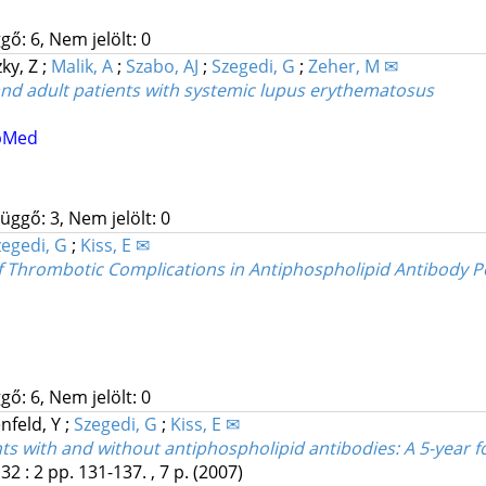
gő: 6, Nem jelölt: 0
ky, Z
;
Malik, A
;
Szabo, AJ
;
Szegedi, G
;
Zeher, M ✉
 and adult patients with systemic lupus erythematosus
bMed
üggő: 3, Nem jelölt: 0
zegedi, G
;
Kiss, E ✉
f Thrombotic Complications in Antiphospholipid Antibody Po
gő: 6, Nem jelölt: 0
nfeld, Y
;
Szegedi, G
;
Kiss, E ✉
nts with and without antiphospholipid antibodies: A 5-year f
32
:
2
pp. 131-137. , 7 p.
(2007)