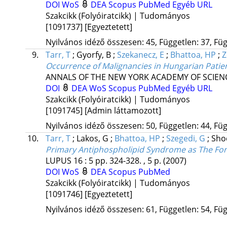
DOI
WoS
DEA
Scopus
PubMed
Egyéb URL
Szakcikk (Folyóiratcikk) | Tudományos
[1091737]
[Egyeztetett]
Nyilvános idéző összesen: 45, Független: 37, Füg
9.
Tarr, T
;
Gyorfy, B
;
Szekanecz, E
;
Bhattoa, HP
;
Z
Occurrence of Malignancies in Hungarian Patie
ANNALS OF THE NEW YORK ACADEMY OF SCIEN
DOI
DEA
WoS
Scopus
PubMed
Egyéb URL
Szakcikk (Folyóiratcikk) | Tudományos
[1091745]
[Admin láttamozott]
Nyilvános idéző összesen: 50, Független: 44, Füg
10.
Tarr, T
;
Lakos, G
;
Bhattoa, HP
;
Szegedi, G
;
Sho
Primary Antiphospholipid Syndrome as The Fo
LUPUS
16
:
5
pp. 324-328. , 5 p.
(2007)
DOI
WoS
DEA
Scopus
PubMed
Szakcikk (Folyóiratcikk) | Tudományos
[1091746]
[Egyeztetett]
Nyilvános idéző összesen: 61, Független: 54, Füg