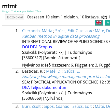
mtmt
Magyar Tudományos Művek Tára
Összesen 10 elem 1 oldalon, 10 listázva, a(z) 1
Előző oldal
Me
1.
Csernoch, Mária
;
Szűcs, Edit Gizella ✉
;
Máté, D
Kanban method in digital data processing
INTERNATIONAL REVIEW OF APPLIED SCIENCES
DOI
DEA
Scopus
Szakcikk (Folyóiratcikk) | Tudományos
[35600317]
[Admin láttamozott]
Nyilvános idéző összesen: 6, Független: 3, Függő:
2.
Bastidas, R.
;
Máté, D.
;
Szűcs, E.
Analyzing knowledge management practices for 
SEA: PRACTICAL APPLICATION OF SCIENCE
12
:
3
DEA
Teljes dokumentum
Szakcikk (Folyóiratcikk) | Tudományos
[35068669]
[Nyilvános]
3.
Buri, Zsolt
;
Sipos, Csanád
;
Szűcs, Edit
;
Máté, D