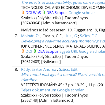
The effects of accountability, governance capita
TECHNOLOGICAL AND ECONOMIC DEVELOPME
DOI
WoS
DEA
Scopus
Google scholar
Szakcikk (Folyóiratcikk) | Tudományos
[30740064]
[Admin láttamozott]
Nyilvános idéző összesen: 19, Független: 19, Füg
7.
Molnár, Zs
;
Cascio, G E
;
Husi, G
;
Szűcs, E G
Developing a real-time accuracy monitoring sys
IOP CONFERENCE SERIES: MATERIALS SCIENCE
DOI
DEA
Scopus
Egyéb URL
Google schola
Szakcikk (Folyóiratcikk) | Tudományos
[30812403]
[Nyilvános]
8.
Rády, Eszter Andrea
;
Szűcs, Edit
Mire mondanak igent a nemek? Elvárt vezetői t
tükrében
VEZETÉSTUDOMÁNY
45
:
3
pp. 19-29. , 11 p.
(201
Teljes dokumentum
Google scholar
Szakcikk (Folyóiratcikk) | Tudományos
[2562149]
[Admin láttamozott]