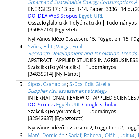
Smart and Sustainable Energy Consumption: A B
ENERGIES
17
:
13
pp. 1-14. Paper: 3336 , 14 p.
(2
DOI
DEA
WoS
Scopus
Egyéb URL
Összefoglaló cikk (Folyóiratcikk) | Tudományos
[35089714]
[Egyeztetett]
Nyilvános idéző összesen: 15, Független: 15, Füg
4.
Szűcs, Edit
;
Varga, Emil
Research Development and Innovation Trends 
APSTRACT - APPLIED STUDIES IN AGRIBUSINE
Szakcikk (Folyóiratcikk) | Tudományos
[34835514]
[Nyilvános]
5.
Sipos, Csanád ✉
;
Szűcs, Edit Gizella
Supplier risk assessment strategy
INTERNATIONAL REVIEW OF APPLIED SCIENCES
DOI
Scopus
Egyéb URL
Google scholar
Szakcikk (Folyóiratcikk) | Tudományos
[32542637]
[Egyeztetett]
Nyilvános idéző összesen: 2, Független: 2, Függő:
6.
Máté, Domicián
;
Sadaf, Rabeea
;
Oláh, Judit ✉
;