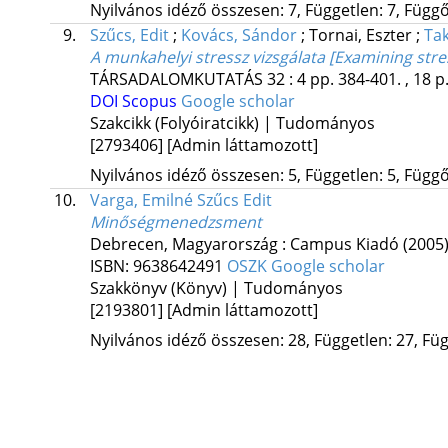
Nyilvános idéző összesen: 7, Független: 7, Függő:
9.
Szűcs, Edit
;
Kovács, Sándor
;
Tornai, Eszter
;
Ta
A munkahelyi stressz vizsgálata [Examining stre
TÁRSADALOMKUTATÁS
32
:
4
pp. 384-401. , 18 p
DOI
Scopus
Google scholar
Szakcikk (Folyóiratcikk) | Tudományos
[2793406]
[Admin láttamozott]
Nyilvános idéző összesen: 5, Független: 5, Függő:
10.
Varga, Emilné Szűcs Edit
Minőségmenedzsment
Debrecen, Magyarország :
Campus Kiadó
(2005
ISBN:
9638642491
OSZK
Google scholar
Szakkönyv (Könyv) | Tudományos
[2193801]
[Admin láttamozott]
Nyilvános idéző összesen: 28, Független: 27, Füg