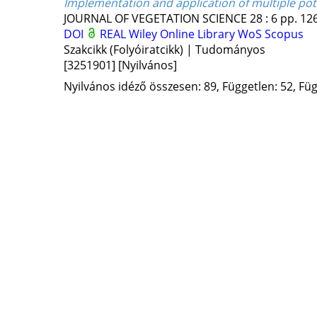
Implementation and application of multiple pot
JOURNAL OF VEGETATION SCIENCE
28
:
6
pp. 126
DOI
REAL
Wiley Online Library
WoS
Scopus
Szakcikk (Folyóiratcikk) | Tudományos
[3251901]
[Nyilvános]
Nyilvános idéző összesen: 89, Független: 52, Füg