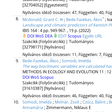
[32704052]
[Egyeztetett]
Nyilvános idéző összesen: 47, Független: 40, Füg
8.
*
Mcdonald, Grant C. ✉
;
Bede‐Fazekas, Ákos
;
Iv
Landscape and climatic predictors of Kentish P
IBIS
164
:
4
pp. 949-967. , 19 p.
(2022)
DOI
WoS
DEA
EDIT
Scopus
Egyéb URL
Szakcikk (Folyóiratcikk) | Tudományos
[32798171]
[Nyilvános]
Nyilvános idéző összesen: 11, Független: 7, Függő
9.
Bede‐Fazekas, Ákos
;
Somodi, Imelda
The way bioclimatic variables are calculated ha
METHODS IN ECOLOGY AND EVOLUTION
11
:
12
DOI
WoS
Scopus
Szakcikk (Folyóiratcikk) | Tudományos
[31610387]
[Nyilvános]
Nyilvános idéző összesen: 46, Független: 40, Füg
10.
Somodi, Imelda
;
Molnár, Zsolt
;
Czúcz, Bálint
;
B
Annamária
;
Zimmermann, Niklaus E