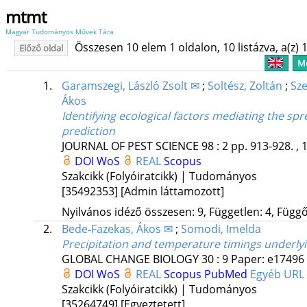
mtmt
Magyar Tudományos Művek Tára
Összesen 10 elem 1 oldalon, 10 listázva, a(z) 1
Előző oldal
Me
1.
Garamszegi, László Zsolt ✉
;
Soltész, Zoltán
;
Sze
Ákos
Identifying ecological factors mediating the sp
prediction
JOURNAL OF PEST SCIENCE
98
:
2
pp. 913-928. , 
DOI
WoS
REAL
Scopus
Szakcikk (Folyóiratcikk) | Tudományos
[35492353]
[Admin láttamozott]
Nyilvános idéző összesen: 9, Független: 4, Függő:
2.
Bede‐Fazekas, Ákos ✉
;
Somodi, Imelda
Precipitation and temperature timings underlyi
GLOBAL CHANGE BIOLOGY
30
:
9
Paper: e17496 
DOI
WoS
REAL
Scopus
PubMed
Egyéb URL
Szakcikk (Folyóiratcikk) | Tudományos
[35264749]
[Egyeztetett]