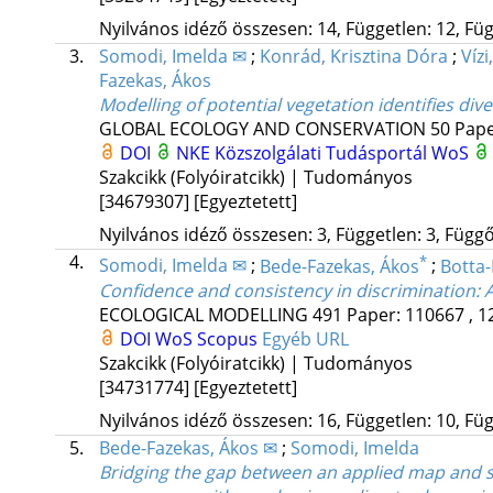
Nyilvános idéző összesen: 14, Független: 12, Füg
3.
Somodi, Imelda ✉
;
Konrád, Krisztina Dóra
;
Vízi
Fazekas, Ákos
Modelling of potential vegetation identifies di
GLOBAL ECOLOGY AND CONSERVATION
50
Pape
DOI
NKE Közszolgálati Tudásportál
WoS
Szakcikk (Folyóiratcikk) | Tudományos
[34679307]
[Egyeztetett]
Nyilvános idéző összesen: 3, Független: 3, Függő:
4.
*
Somodi, Imelda ✉
;
Bede-Fazekas, Ákos
;
Botta-
Confidence and consistency in discrimination: A
ECOLOGICAL MODELLING
491
Paper: 110667 , 1
DOI
WoS
Scopus
Egyéb URL
Szakcikk (Folyóiratcikk) | Tudományos
[34731774]
[Egyeztetett]
Nyilvános idéző összesen: 16, Független: 10, Füg
5.
Bede-Fazekas, Ákos ✉
;
Somodi, Imelda
Bridging the gap between an applied map and sci