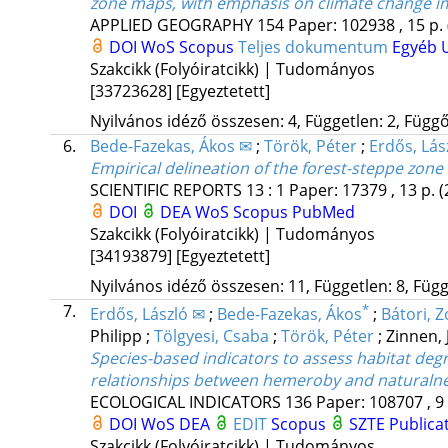
zone maps, with emphasis on climate change i
APPLIED GEOGRAPHY
154
Paper: 102938 , 15 p.
DOI
WoS
Scopus
Teljes dokumentum
Egyéb 
Szakcikk (Folyóiratcikk) | Tudományos
[33723628]
[Egyeztetett]
Nyilvános idéző összesen: 4, Független: 2, Függő:
6.
Bede-Fazekas, Ákos ✉
;
Török, Péter
;
Erdős, Lás
Empirical delineation of the forest-steppe zon
SCIENTIFIC REPORTS
13
:
1
Paper: 17379 , 13 p.
(
DOI
DEA
WoS
Scopus
PubMed
Szakcikk (Folyóiratcikk) | Tudományos
[34193879]
[Egyeztetett]
Nyilvános idéző összesen: 11, Független: 8, Függő
7.
*
Erdős, László ✉
;
Bede-Fazekas, Ákos
;
Bátori, Z
Philipp
;
Tölgyesi, Csaba
;
Török, Péter
;
Zinnen, 
Species-based indicators to assess habitat deg
relationships between hemeroby and naturalne
ECOLOGICAL INDICATORS
136
Paper: 108707 , 9
DOI
WoS
DEA
EDIT
Scopus
SZTE Publica
Szakcikk (Folyóiratcikk) | Tudományos