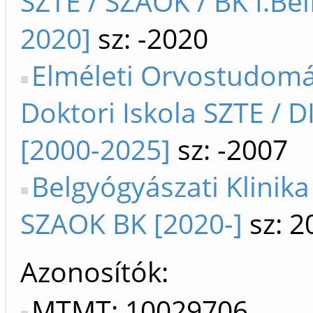
SZTE / SZAOK / BK I.Bel
2020]
sz: -2020
Elméleti Orvostudom
Doktori Iskola SZTE / D
[2000-2025]
sz: -2007
Belgyógyászati Klinika
SZAOK BK [2020-]
sz: 2
Azonosítók
MTMT: 10029706