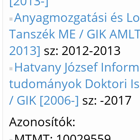
[2013-]
Anyagmozgatási és Log
Tanszék ME / GIK AMLT
2013]
sz: 2012-2013
Hatvany József Inform
tudományok Doktori I
/ GIK [2006-]
sz: -2017
Azonosítók
MTMT: 10029559