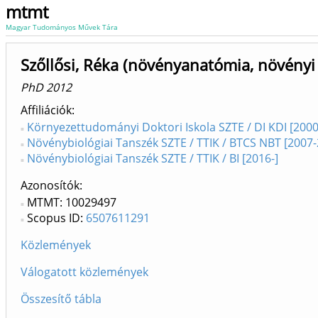
mtmt
Magyar Tudományos Művek Tára
Szőllősi, Réka (növényanatómia, növényi 
PhD 2012
Affiliációk
Környezettudományi Doktori Iskola SZTE / DI KDI [2000
Növénybiológiai Tanszék SZTE / TTIK / BTCS NBT [2007
Növénybiológiai Tanszék SZTE / TTIK / BI [2016-]
Azonosítók
MTMT: 10029497
Scopus ID:
6507611291
Közlemények
Válogatott közlemények
Összesítő tábla