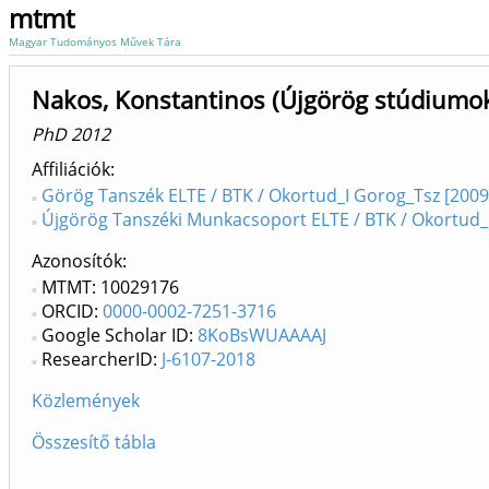
mtmt
Magyar Tudományos Művek Tára
Nakos, Konstantinos (Újgörög stúdiumo
PhD 2012
Affiliációk
Görög Tanszék ELTE / BTK / Okortud_I Gorog_Tsz [2009
Újgörög Tanszéki Munkacsoport ELTE / BTK / Okortud_
Azonosítók
MTMT: 10029176
ORCID:
0000-0002-7251-3716
Google Scholar ID:
8KoBsWUAAAAJ
ResearcherID:
J-6107-2018
Közlemények
Összesítő tábla