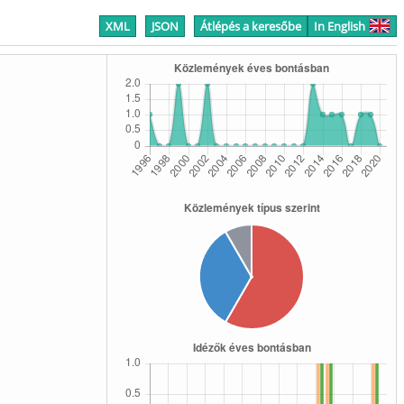
XML
JSON
Átlépés a keresőbe
In English