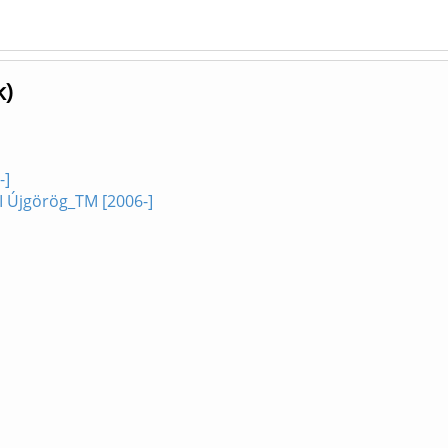
k)
-]
I Újgörög_TM [2006-]