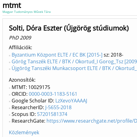
mtmt
Magyar Tudományos Művek Tára
Solti, Dóra Eszter (Újgörög stúdiumok)
PhD 2009
Affiliációk
Byzantium Központ ELTE / EC BK [2015-]
sz: 2018-
Görög Tanszék ELTE / BTK / Okortud_I Gorog_Tsz [2009
Újgörög Tanszéki Munkacsoport ELTE / BTK / Okortud_
Azonosítók
MTMT: 10029175
ORCID:
0000-0003-1183-5161
Google Scholar ID:
LzXevoYAAAAJ
ResearcherID:
J-5655-2018
Scopus ID:
57201581374
ResearchGate:
https://www.researchgate.net/profile/D
Közlemények