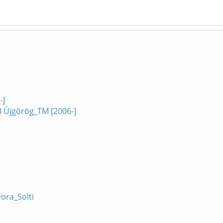
-]
I Újgörög_TM [2006-]
ora_Solti